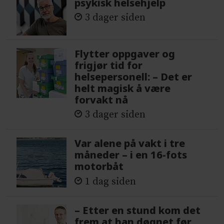
psykisk helsehjelp
3 dager siden
Flytter oppgaver og
frigjør tid for
helsepersonell: – Det er
helt magisk å være
forvakt nå
3 dager siden
Var alene på vakt i tre
måneder – i en 16-fots
motorbåt
1 dag siden
– Etter en stund kom det
frem at han døgnet før