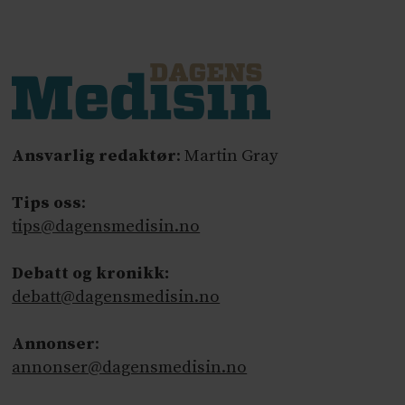
Ansvarlig redaktør
: Martin Gray
Tips oss
:
tips@dagensmedisin.no
Debatt og kronikk:
debatt@dagensmedisin.no
Annonser
:
annonser@dagensmedisin.no