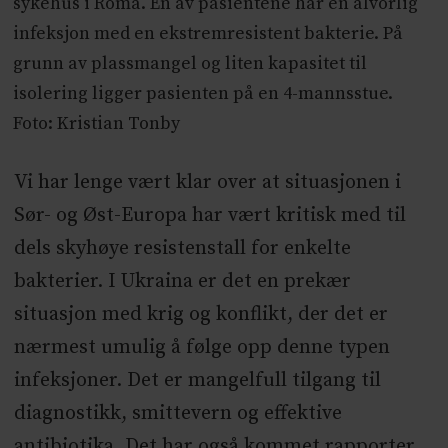
sykehus i Roma. En av pasientene har en alvorlig
infeksjon med en ekstremresistent bakterie. På
grunn av plassmangel og liten kapasitet til
isolering ligger pasienten på en 4-mannsstue.
Foto: Kristian Tonby
Vi har lenge vært klar over at situasjonen i
Sør- og Øst-Europa har vært kritisk med til
dels skyhøye resistenstall for enkelte
bakterier. I Ukraina er det en prekær
situasjon med krig og konflikt, der det er
nærmest umulig å følge opp denne typen
infeksjoner. Det er mangelfull tilgang til
diagnostikk, smittevern og effektive
antibiotika. Det har også kommet rapporter