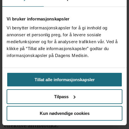
antibiotikabruken øker raskt i Norge. Det er
farlig når vi ikke handler. Det som skjer i
Vi bruker informasjonskapsler
Italia og i resten av Europa påvirker oss alle.
Vi benytter informasjonskapsler for å gi innhold og
annonser et personlig preg, for å levere sosiale
Vi må ha en ny handlingsplan snarest. En ny
mediefunksjoner og for å analysere trafikken vår. Ved å
handlingsplan må gi klare mål og tiltak for å
klikke på “Tillat alle informasjonskapsler” godtar du
informasjonskapsler på Dagens Medisin.
forebygge videre resistensutvikling i Norge.
Planen må ha fokus på diagnostikk, rasjonell
antibiotikabruk og smittevern. Norske
Tillat alle informasjonskapsler
myndigheter og fagmiljøer må i tillegg ta
initiativ til og bidra i et forsterket europeisk
Tilpass
og globalt samarbeid mot
Kun nødvendige cookies
antibiotikaresistens og styrke tilgangen til
effektive antibiotika.