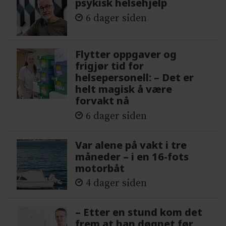
psykisk helsehjelp
6 dager siden
Flytter oppgaver og
frigjør tid for
helsepersonell: – Det er
helt magisk å være
forvakt nå
6 dager siden
Var alene på vakt i tre
måneder – i en 16-fots
motorbåt
4 dager siden
– Etter en stund kom det
frem at han døgnet før