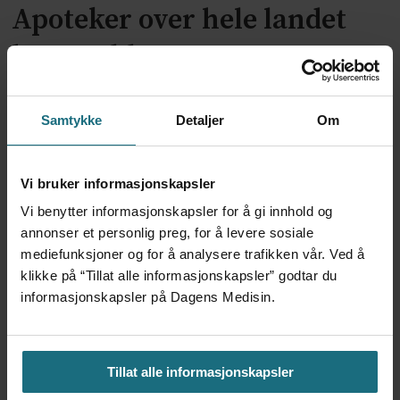
Apoteker over hele landet
har problemer
Samtykke
Detaljer
Om
Vi bruker informasjonskapsler
Vi benytter informasjonskapsler for å gi innhold og
annonser et personlig preg, for å levere sosiale
mediefunksjoner og for å analysere trafikken vår. Ved å
klikke på “Tillat alle informasjonskapsler” godtar du
Kliniske studier kommer ikke
informasjonskapsler på Dagens Medisin.
til land bare fordi de er gode på
forskning
Tillat alle informasjonskapsler