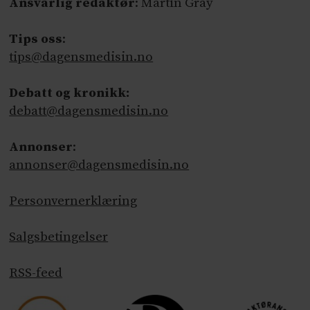
Ansvarlig redaktør
: Martin Gray
Tips oss
:
tips@dagensmedisin.no
Debatt og kronikk:
debatt@dagensmedisin.no
Annonser
:
annonser@dagensmedisin.no
Personvernerklæring
Salgsbetingelser
RSS-feed