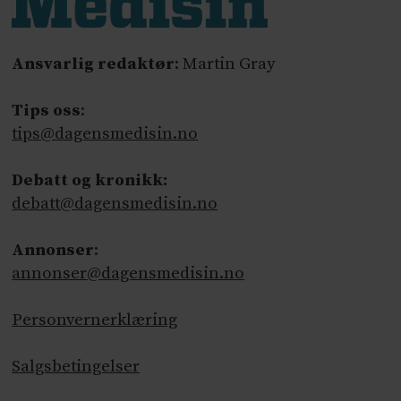
Ansvarlig redaktør
: Martin Gray
Tips oss
:
tips@dagensmedisin.no
Debatt og kronikk:
debatt@dagensmedisin.no
Annonser
:
annonser@dagensmedisin.no
Personvernerklæring
Salgsbetingelser