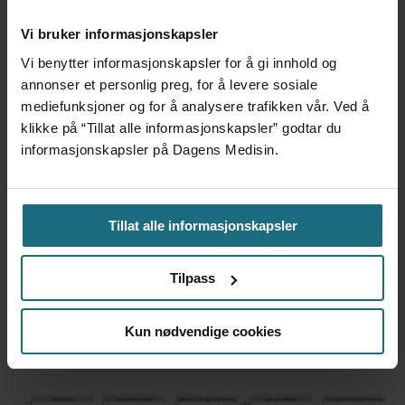
til land bare fordi de er gode på
Vi bruker informasjonskapsler
forskning
Vi benytter informasjonskapsler for å gi innhold og
annonser et personlig preg, for å levere sosiale
mediefunksjoner og for å analysere trafikken vår. Ved å
klikke på “Tillat alle informasjonskapsler” godtar du
informasjonskapsler på Dagens Medisin.
Tillat alle informasjonskapsler
Tilpass
Foretaksreformen må vurderes
Kun nødvendige cookies
i pasientenes perspektiv