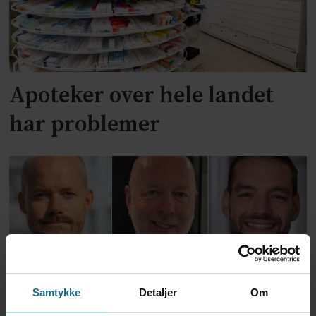
Apoteker over hele landet
har problemer
Samtykke
Detaljer
Om
Kliniske studier kommer ikke