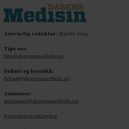
Ansvarlig redaktør
: Martin Gray
Tips oss
:
tips@dagensmedisin.no
Debatt og kronikk:
debatt@dagensmedisin.no
Annonser
:
annonser@dagensmedisin.no
Personvernerklæring