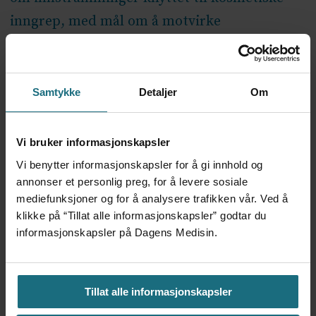
inngrep, med mål om å motvirke
kroppspress
. Et av forslagene er å presisere
at markedsføring «må utformes slik at den
ikke oppfattes av barn å være rettet mot
Samtykke
Detaljer
Om
deres aldersgruppe, eller at markedsføringen
på annen måte bidrar til kroppspress blant
Vi bruker informasjonskapsler
barn».
Vi benytter informasjonskapsler for å gi innhold og
annonser et personlig preg, for å levere sosiale
Utålmodig
mediefunksjoner og for å analysere trafikken vår. Ved å
klikke på “Tillat alle informasjonskapsler” godtar du
informasjonskapsler på Dagens Medisin.
Anbefalingen om en ny vurdering av et
forbud ble sendt fra Direktoratet for
strålevern og atomsikkerhet i fjor sommer.
Tillat alle informasjonskapsler