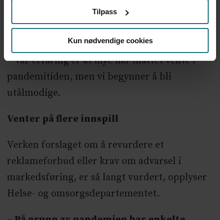
Ross i Kreftforeningen har forståelse for at
Tilpass
det har vært et spesielt år, men håper likevel
på fortgang i saken:
Kun nødvendige cookies
– Vår erfaring er at mye har måttet vente i
pandemitiden, men vi begynner å bli
utålmodige.
Venter på flere innspill
Verken forslaget om å revurdere et
reklameforbud eller krav om advarsel i
markedsføring, er så langt vurdert, opplyser
Helse- og omsorgsdepartementet.
– På grunn av pandemien har enkelte