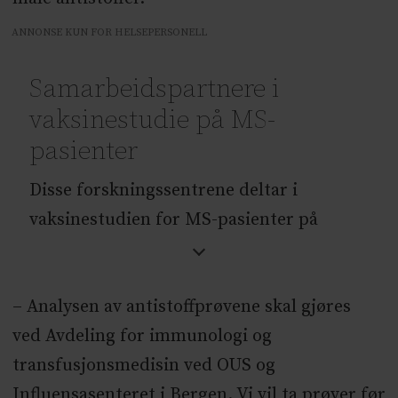
ANNONSE KUN FOR HELSEPERSONELL
Samarbeidspartnere i
vaksinestudie på MS-
pasienter
Disse forskningssentrene deltar i
vaksinestudien for MS-pasienter på
potente behandlinger: Sykehuset
Sørlandet: Åslaug Rudjord Lorentzen,
– Analysen av antistoffprøvene skal gjøres
Ingvild Leiknes, Stine Schikora-
ved Avdeling for immunologi og
RustadHaukeland universitetssjukehus:
transfusjonsmedisin ved OUS og
Hilde Torgauten, Øivind Torkildsen,
Influensasenteret i Bergen. Vi vil ta prøver før
Kjell-Morten MyhrFolkehelseinstituttet: