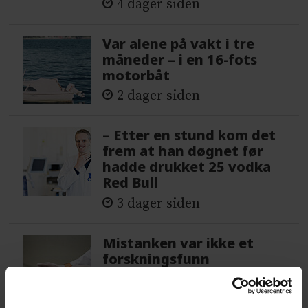
4 dager siden
Var alene på vakt i tre
måneder – i en 16-fots
motorbåt
2 dager siden
– Etter en stund kom det
frem at han døgnet før
hadde drukket 25 vodka
Red Bull
3 dager siden
Mistanken var ikke et
forskningsfunn
7 dager siden