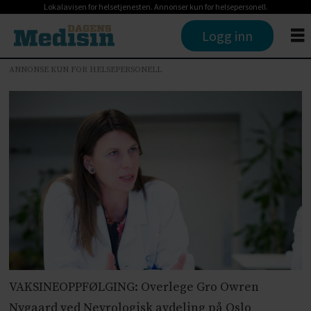
Lokalavisen for helsetjenesten. Annonser kun for helsepersonell.
Logg inn
ANNONSE KUN FOR HELSEPERSONELL
VAKSINEOPPFØLGING: Overlege Gro Owren
Nygaard ved Nevrologisk avdeling på Oslo