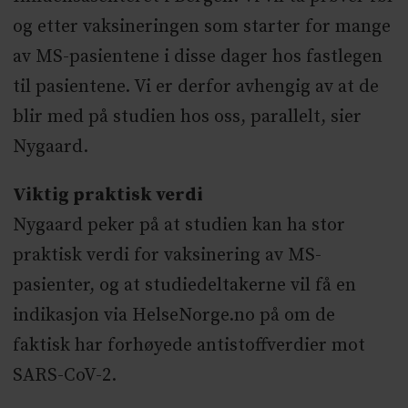
og etter vaksineringen som starter for mange
Ingeborg Aaberge, Audun
av MS-pasientene i disse dager hos fastlegen
AaseImmunologisk Institutt/Avddeling
til pasientene. Vi er derfor avhengig av at de
for immunologi og transfusjonsmedisin:
blir med på studien hos oss, parallelt, sier
John Torgils Vaage, Ludvig Munthe,
Nygaard.
Fridtjof Lund-JohansenInfluensasenteret
i Bergen: Rebecca CoxOslo
Viktig praktisk verdi
universitetssykehus: Marton König,
Nygaard peker på at studien kan ha stor
Ingeborg Lie, Elisabeth Gulowsen Celius,
praktisk verdi for vaksinering av MS-
Hanne F Harbo, Lars Skattebøl
pasienter, og at studiedeltakerne vil få en
indikasjon via HelseNorge.no på om de
faktisk har forhøyede antistoffverdier mot
SARS-CoV-2.