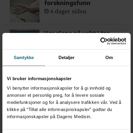
forskningsfunn
6 dager siden
Var alene på vakt i tre
måneder – i en 16-fots
motorbåt
1 dag siden
Samtykke
Detaljer
Om
Vi bruker informasjonskapsler
Vi benytter informasjonskapsler for å gi innhold og
annonser et personlig preg, for å levere sosiale
mediefunksjoner og for å analysere trafikken vår. Ved å
klikke på “Tillat alle informasjonskapsler” godtar du
informasjonskapsler på Dagens Medisin.