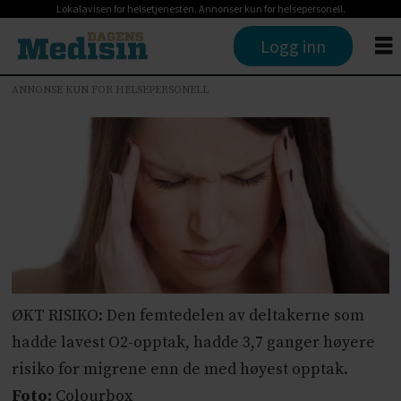
Lokalavisen for helsetjenesten. Annonser kun for helsepersonell.
Logg inn
ANNONSE KUN FOR HELSEPERSONELL
ØKT RISIKO: Den femtedelen av deltakerne som
hadde lavest O2-opptak, hadde 3,7 ganger høyere
risiko for migrene enn de med høyest opptak.
Foto:
Colourbox