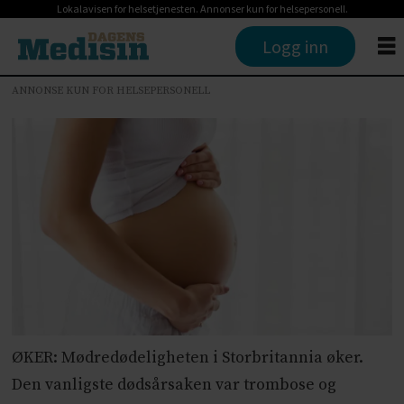
Lokalavisen for helsetjenesten. Annonser kun for helsepersonell.
Logg inn
ANNONSE KUN FOR HELSEPERSONELL
ØKER: Mødredødeligheten i Storbritannia øker.
Den vanligste dødsårsaken var trombose og