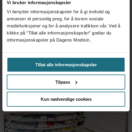
Vi bruker informasjonskapsler
– Etter en stund kom det
Vi benytter informasjonskapsler for å gi innhold og
frem at han døgnet før
annonser et personlig preg, for å levere sosiale
hadde drukket 25 vodka
mediefunksjoner og for å analysere trafikken vår. Ved å
Red Bull
klikke på “Tillat alle informasjonskapsler” godtar du
4 dager siden
informasjonskapsler på Dagens Medisin.
Feilmedisinert i 18 år – får
millionerstatning
Tillat alle informasjonskapsler
2 dager siden
Tilpass
Kun nødvendige cookies