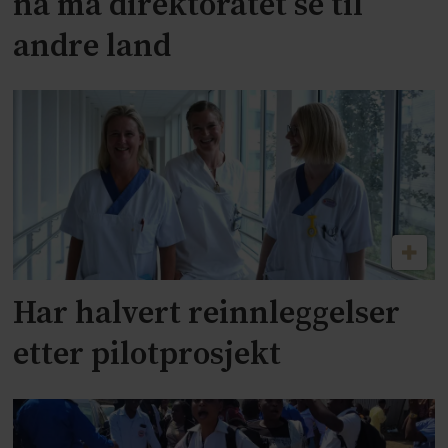
nå må direktoratet se til
andre land
Har halvert reinnleggelser
etter pilotprosjekt