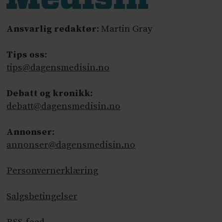
Ansvarlig redaktør
: Martin Gray
Tips oss
:
tips@dagensmedisin.no
Debatt og kronikk:
debatt@dagensmedisin.no
Annonser
:
annonser@dagensmedisin.no
Personvernerklæring
Salgsbetingelser