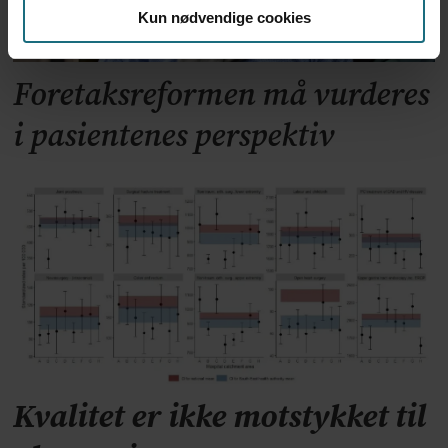
Kun nødvendige cookies
Foretaksreformen må vurderes
i pasientenes perspektiv
Kvalitet er ikke motstykket til