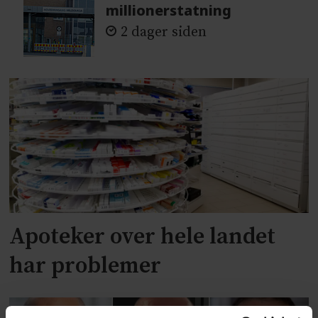
millionerstatning
2 dager siden
Apoteker over hele landet
har problemer