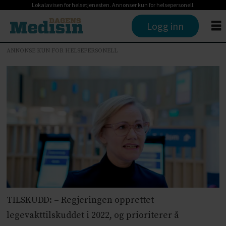
Lokalavisen for helsetjenesten. Annonser kun for helsepersonell.
Logg inn
ANNONSE KUN FOR HELSEPERSONELL
TILSKUDD: – Regjeringen opprettet
legevakttilskuddet i 2022, og prioriterer å