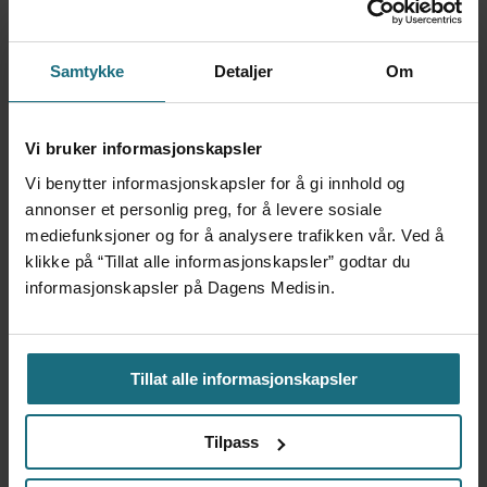
Samtykke
Detaljer
Om
Vi bruker informasjonskapsler
Vi benytter informasjonskapsler for å gi innhold og
Kliniske studier kommer ikke
annonser et personlig preg, for å levere sosiale
mediefunksjoner og for å analysere trafikken vår. Ved å
til land bare fordi de er gode på
klikke på “Tillat alle informasjonskapsler” godtar du
informasjonskapsler på Dagens Medisin.
forskning
Tillat alle informasjonskapsler
Tilpass