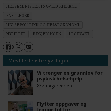
HELSEMINISTER INGVILD KJERKOL
FASTLEGER
HELSEPOLITIKK OG HELSEØKONOMI
NYHETER
REGJERINGEN
LEGEVAKT
Mest lest siste syv dager:
Vi trenger en grunnlov for
psykisk helsehjelp
5 dager siden
Flytter oppgaver og
frigjør tid for