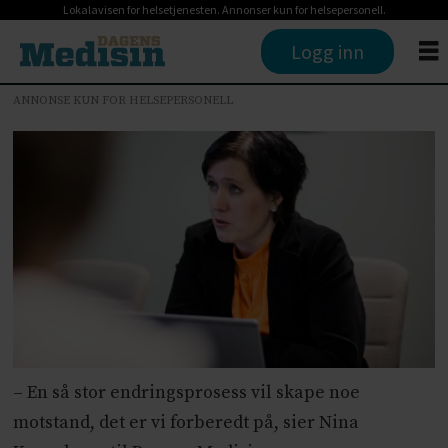
Lokalavisen for helsetjenesten. Annonser kun for helsepersonell.
Logg inn
ANNONSE KUN FOR HELSEPERSONELL
– En så stor endringsprosess vil skape noe
motstand, det er vi forberedt på, sier Nina