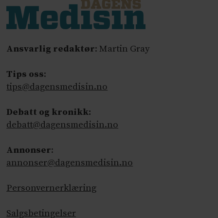
Ansvarlig redaktør
: Martin Gray
Tips oss
:
tips@dagensmedisin.no
Debatt og kronikk:
debatt@dagensmedisin.no
Annonser
:
annonser@dagensmedisin.no
Personvernerklæring
Salgsbetingelser