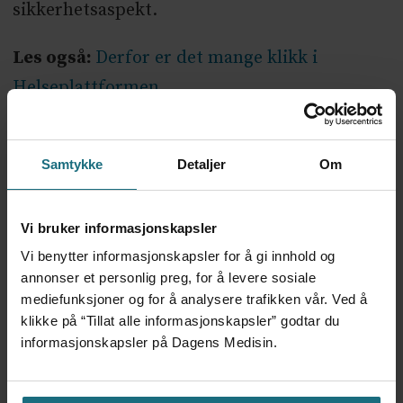
sikkerhetsaspekt.
Les også:
Derfor er det mange klikk i
Helseplattformen
– Må finne balansen i fellesskap
Samtykke
Detaljer
Om
– Men vi har forståelse for at bruk av
systemet, særlig et slikt med så mye
Vi bruker informasjonskapsler
informasjon og fleksibilitet, kan være
Vi benytter informasjonskapsler for å gi innhold og
forvirrende og frustrerende å forholde seg
annonser et personlig preg, for å levere sosiale
mediefunksjoner og for å analysere trafikken vår. Ved å
til, særlig i starten.
klikke på “Tillat alle informasjonskapsler” godtar du
informasjonskapsler på Dagens Medisin.
– Frykter dere en lignende motstand mot systemet
som den som beskrives i Finland nå?