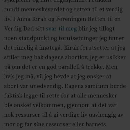
sykepleier og mitt engasjement i etikken
rundt menneskeverdet og retten til et verdig
liv. I Anna Kirah og Foreningen Retten til en
Verdig Død sitt
svar til meg
blir jeg tillagt
noen standpunkt og forutsetninger jeg finner
det rimelig å imøtegå. Kirah forutsetter at jeg
stiller meg bak dagens abortlov, jeg er usikker
på om det er en god parallell å trekke. Men
hvis jeg må, vil jeg hevde at jeg ønsker at
abort var unødvendig. Dagens samfunn burde
faktisk legge til rette for at alle mennesker
ble ønsket velkommen, gjennom at det var
nok ressurser til å gi verdige liv uavhengig av
mor og far sine ressurser eller barnets