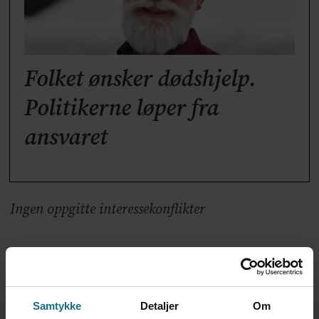
Folket ønsker dødshjelp.
Politikerne løper fra
ansvaret
Ingen oppgitte interessekonflikter
DØDSHJELP
SYKEPLEIEETIKK
GERIATRI
SYKEPLEIER
DEBATT
Samtykke
Detaljer
Om