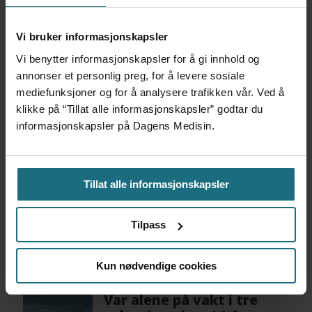
Vi bruker informasjonskapsler
Mest lest siste syv dager:
Vi benytter informasjonskapsler for å gi innhold og
annonser et personlig preg, for å levere sosiale
Vi trenger en grunnlov for
mediefunksjoner og for å analysere trafikken vår. Ved å
psykisk helsehjelp
klikke på “Tillat alle informasjonskapsler” godtar du
5 dager siden
informasjonskapsler på Dagens Medisin.
Flytter oppgaver og
Tillat alle informasjonskapsler
frigjør tid for
helsepersonell: – Det er
helt magisk å være
Tilpass
forvakt nå
5 dager siden
Kun nødvendige cookies
Var alene på vakt i tre