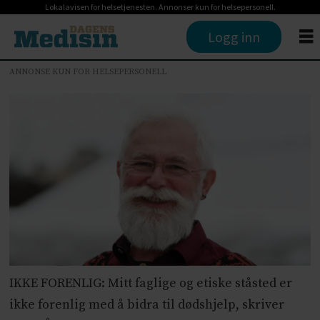
Lokalavisen for helsetjenesten. Annonser kun for helsepersonell.
Logg inn
ANNONSE KUN FOR HELSEPERSONELL
IKKE FORENLIG: Mitt faglige og etiske ståsted er
ikke forenlig med å bidra til dødshjelp, skriver