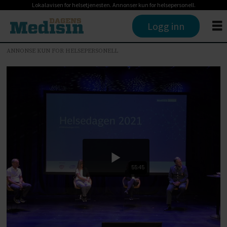
Lokalavisen for helsetjenesten. Annonser kun for helsepersonell.
Logg inn
ANNONSE KUN FOR HELSEPERSONELL