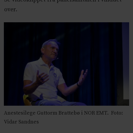
over.
Anestesilege Guttorm Brattebø i NOR EMT. Foto:
Vidar Sandnes