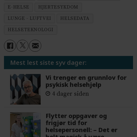
E-HELSE
HJERTESYKDOM
LUNGE - LUFTVEI
HELSEDATA
HELSETEKNOLOGI
Mest lest siste syv dager:
Vi trenger en grunnlov for
psykisk helsehjelp
4 dager siden
Flytter oppgaver og
frigjør tid for
helsepersonell: – Det er
helt magisk å være