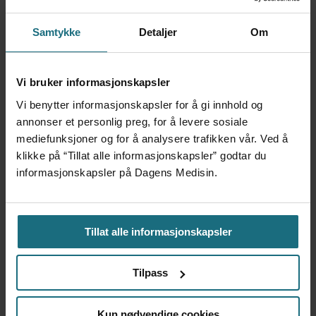
Samtykke
Detaljer
Om
Vi bruker informasjonskapsler
Kliniske studier kommer ikke
Vi benytter informasjonskapsler for å gi innhold og
annonser et personlig preg, for å levere sosiale
til land bare fordi de er gode på
mediefunksjoner og for å analysere trafikken vår. Ved å
klikke på “Tillat alle informasjonskapsler” godtar du
forskning
informasjonskapsler på Dagens Medisin.
Tillat alle informasjonskapsler
Tilpass
Kun nødvendige cookies