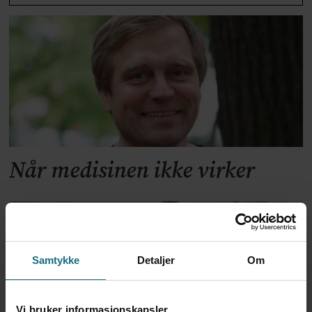
Når medisinen ikke virker
Samtykke
Detaljer
Om
Vi bruker informasjonskapsler