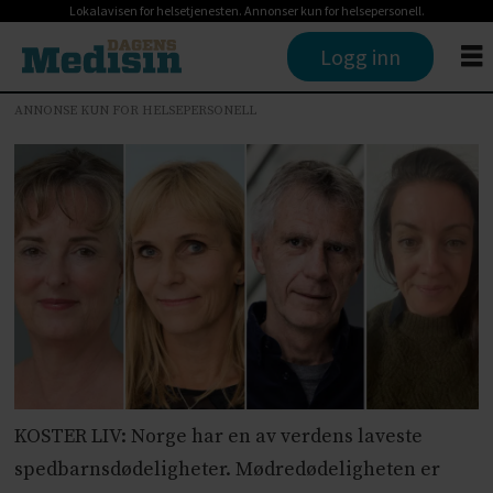
Lokalavisen for helsetjenesten. Annonser kun for helsepersonell.
Logg inn
ANNONSE KUN FOR HELSEPERSONELL
KOSTER LIV: Norge har en av verdens laveste
spedbarnsdødeligheter. Mødredødeligheten er