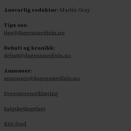
Ansvarlig redaktør
: Martin Gray
Tips oss
:
tips@dagensmedisin.no
Debatt og kronikk:
debatt@dagensmedisin.no
Annonser
:
annonser@dagensmedisin.no
Personvernerklæring
Salgsbetingelser
RSS-feed