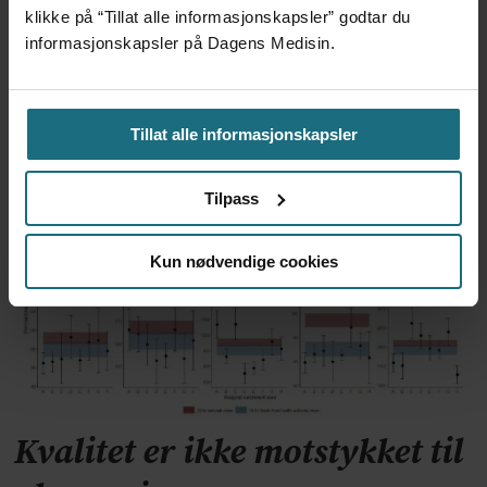
klikke på “Tillat alle informasjonskapsler” godtar du
informasjonskapsler på Dagens Medisin.
Foretaksreformen må vurderes
Tillat alle informasjonskapsler
i pasientenes perspektiv
Tilpass
Kun nødvendige cookies
Kvalitet er ikke motstykket til