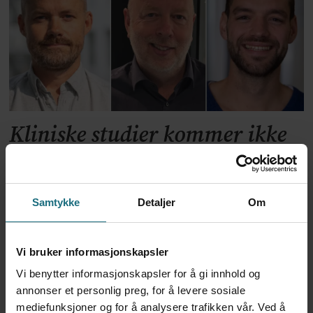
Kliniske studier kommer ikke
til land bare fordi de er gode på
forskning
Samtykke
Detaljer
Om
Vi bruker informasjonskapsler
Vi benytter informasjonskapsler for å gi innhold og
annonser et personlig preg, for å levere sosiale
mediefunksjoner og for å analysere trafikken vår. Ved å