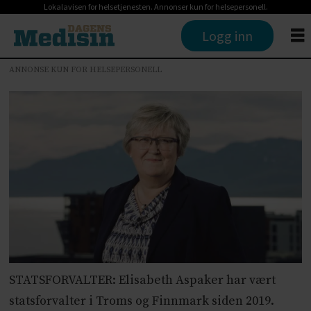
Lokalavisen for helsetjenesten. Annonser kun for helsepersonell.
Logg inn
ANNONSE KUN FOR HELSEPERSONELL
STATSFORVALTER: Elisabeth Aspaker har vært
statsforvalter i Troms og Finnmark siden 2019.