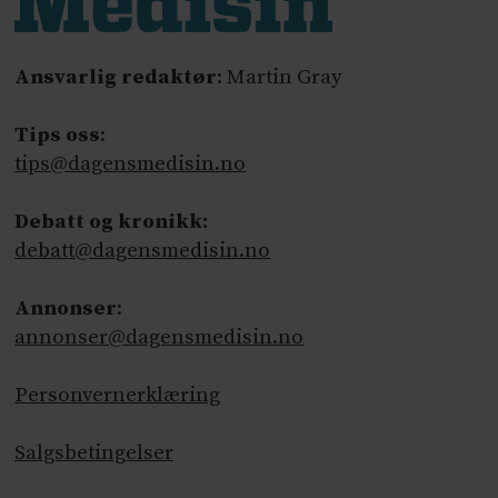
Ansvarlig redaktør
: Martin Gray
Tips oss
:
tips@dagensmedisin.no
Debatt og kronikk:
debatt@dagensmedisin.no
Annonser
:
annonser@dagensmedisin.no
Personvernerklæring
Salgsbetingelser