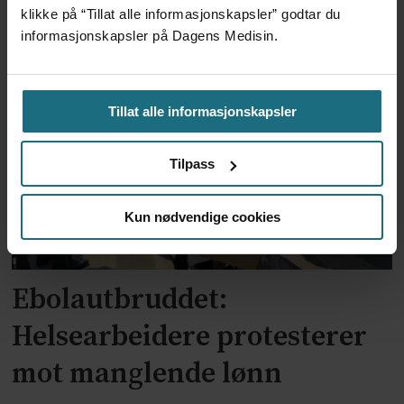
Har halvert reinnleggelser
klikke på “Tillat alle informasjonskapsler” godtar du
informasjonskapsler på Dagens Medisin.
etter pilotprosjekt
Tillat alle informasjonskapsler
Tilpass
Kun nødvendige cookies
Ebolautbruddet:
Helsearbeidere protesterer
mot manglende lønn