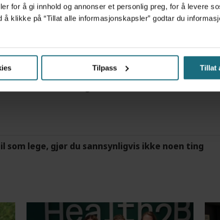
er for å gi innhold og annonser et personlig preg, for å levere s
d å klikke på “Tillat alle informasjonskapsler” godtar du inform
et forskningsfunn
ies
Tilpass
Tillat
m det frem at han døgnet før hadde drukket 25 vodk
feil som lege, gjør du sannsynligvis ikke noen ting