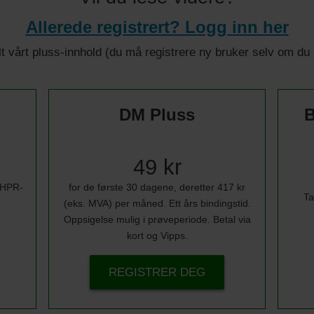
Allerede registrert? Logg inn her
 alt vårt pluss-innhold (du må registrere ny bruker selv om d
DM Pluss
B
49 kr
i HPR-
for de første 30 dagene, deretter 417 kr
Ta
(eks. MVA) per måned. Ett års bindingstid.
Oppsigelse mulig i prøveperiode. Betal via
kort og Vipps.
REGISTRER DEG