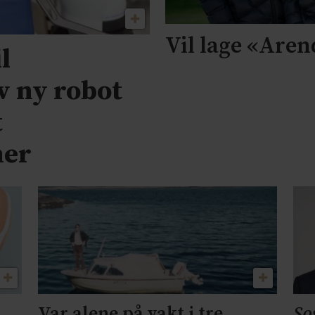
Vil lage «Aren
l
v ny robot
t
ner
Var alene på vakt i tre
So