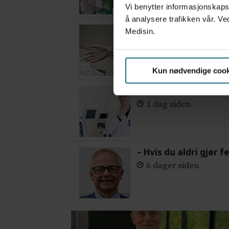
Vi benytter informasjonskapsl
å analysere trafikken vår. Ve
Mistanken var ikke 
Medisin.
5 dager siden
Kun nødvendige cook
– Etter en stund ko
1 dag siden
– Hvis du aldri gjør 
6 dager siden