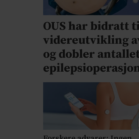
OUS har bidratt ti
videreutvikling a
og dobler antalle
epilepsioperasjo
Forskere advarer: Ingen