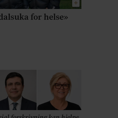
dalsuka for helse»
sial forskrivning kan hjelpe