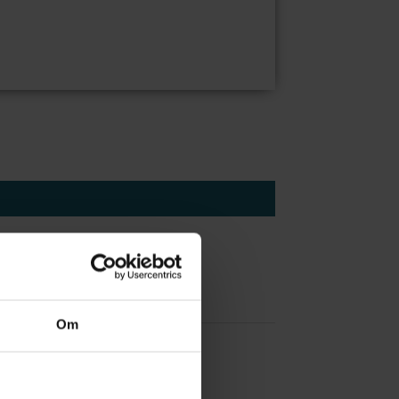
Om
 å være forvakt nå