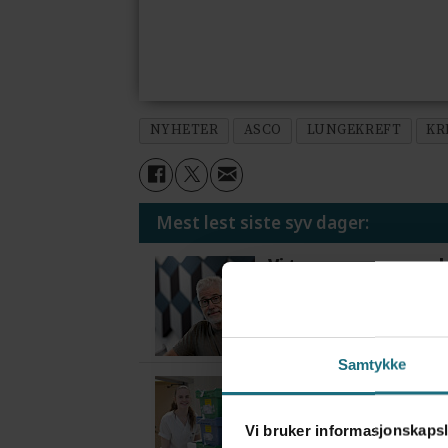
NYHETER
ASCO
LUNGEKREFT
KR
Mest lest siste syv dager:
Vi trenger en grunnl
2 dager siden
Samtykke
Flytter oppgaver og 
2 dager siden
Vi bruker informasjonskapsl