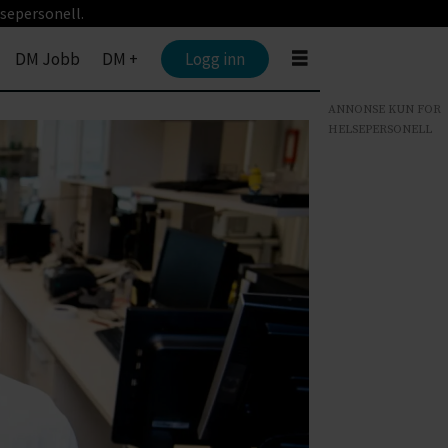
sepersonell.
DM Jobb
DM +
Logg inn
ANNONSE KUN FOR
HELSEPERSONELL