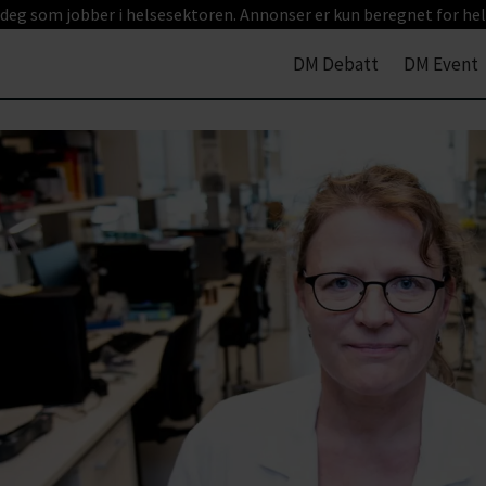
 deg som jobber i helsesektoren. Annonser er kun beregnet for hel
DM Debatt
DM Event