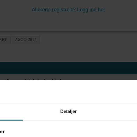
Allerede registrert? Logg inn her
EFT
ASCO 2024
ov for psykisk helsehjelp
Detaljer
frigjør tid for helsepersonell: – Det er helt magisk
er