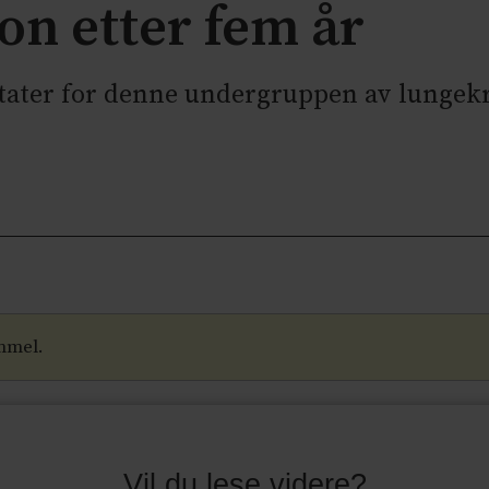
on etter fem år
ltater for denne undergruppen av lungekr
mmel.
Vil du lese videre?