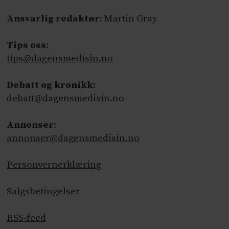
Ansvarlig redaktør
: Martin Gray
Tips oss
:
tips@dagensmedisin.no
Debatt og kronikk:
debatt@dagensmedisin.no
Annonser
:
annonser@dagensmedisin.no
Personvernerklæring
Salgsbetingelser
RSS-feed