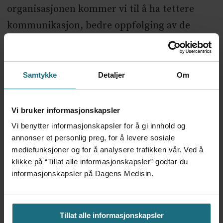
organisasjonen kommer vi til å ha tettere
kommunikasjon, bedre oppfølging av de
viktigste lederne og derfor også større
sannsynlighet for at de strategiene vi
realiserer er de som leverer de beste
Samtykke
Detaljer
Om
helsetjenestene for befolkningen i Finnmark.
Vi bruker informasjonskapsler
Vi benytter informasjonskapsler for å gi innhold og
FINNMARKSSYKEHUSET HF
DEBATT
annonser et personlig preg, for å levere sosiale
mediefunksjoner og for å analysere trafikken vår. Ved å
ARBEIDSLIV
HELSELEDELSE
klikke på “Tillat alle informasjonskapsler” godtar du
informasjonskapsler på Dagens Medisin.
Mest lest siste syv dager:
Tillat alle informasjonskapsler