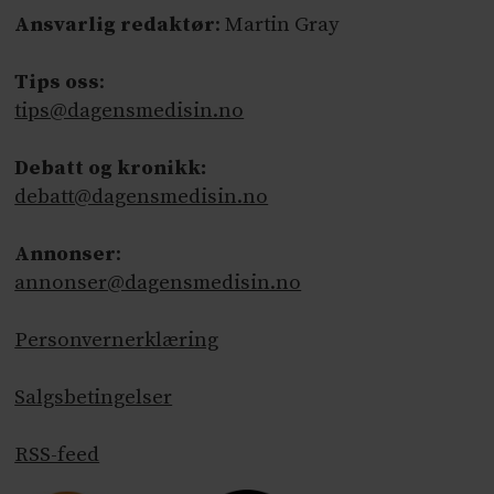
Ansvarlig redaktør
: Martin Gray
Tips oss
:
tips@dagensmedisin.no
Debatt og kronikk:
debatt@dagensmedisin.no
Annonser
:
annonser@dagensmedisin.no
Personvernerklæring
Salgsbetingelser
RSS-feed