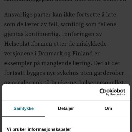
Ansvarlige parter kan ikke fortsette å late
som de lærer av feil, samtidig som feilene
gjentas kontinuerlig. Innføringen av
Helseplattformen etter de mislykkede
versjonene i Danmark og Finland er
eksempler på manglende læring. Det at det
fortsatt bygges nye sykehus uten garderober
og arealer nok til brukerne, helsepersonellet,
er det samme. Sykehus og Digitale verktøy må
være tilpasset de som bruker dem. Ansatte
Samtykke
Detaljer
Om
må involveres i utviklingen, slik at de faktisk
støtter arbeidsflyten.
Vi bruker informasjonskapsler