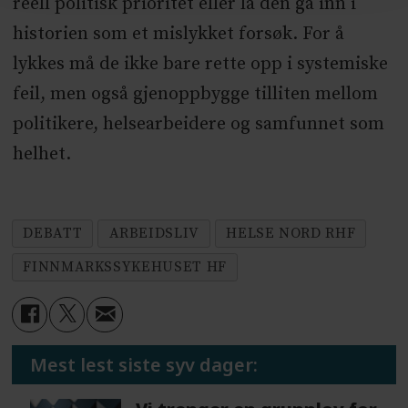
reell politisk prioritet eller la den gå inn i
historien som et mislykket forsøk. For å
lykkes må de ikke bare rette opp i systemiske
feil, men også gjenoppbygge tilliten mellom
politikere, helsearbeidere og samfunnet som
helhet.
DEBATT
ARBEIDSLIV
HELSE NORD RHF
FINNMARKSSYKEHUSET HF
Mest lest siste syv dager: