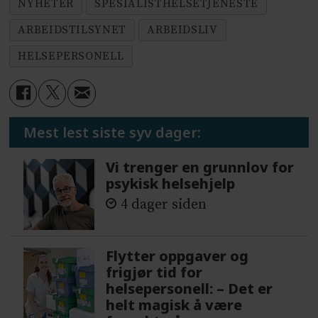
NYHETER
SPESIALISTHELSETJENESTE
ARBEIDSTILSYNET
ARBEIDSLIV
HELSEPERSONELL
Mest lest siste syv dager:
Vi trenger en grunnlov for
psykisk helsehjelp
4 dager siden
Flytter oppgaver og
frigjør tid for
helsepersonell: – Det er
helt magisk å være