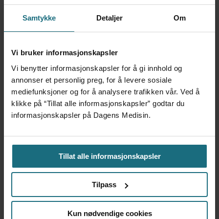
Foretaksreformen må vurderes
Samtykke
Detaljer
Om
i pasientenes perspektiv
Vi bruker informasjonskapsler
Vi benytter informasjonskapsler for å gi innhold og
annonser et personlig preg, for å levere sosiale
mediefunksjoner og for å analysere trafikken vår. Ved å
klikke på “Tillat alle informasjonskapsler” godtar du
informasjonskapsler på Dagens Medisin.
Tillat alle informasjonskapsler
Kvalitet er ikke motstykket til
Tilpass
økonomi
Kun nødvendige cookies