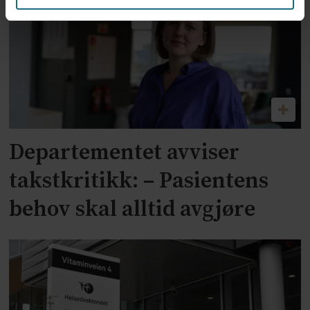
Departementet avviser
takstkritikk: – Pasientens
behov skal alltid avgjøre