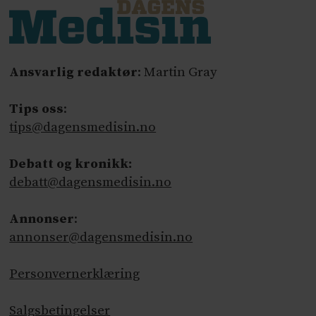
Ansvarlig redaktør
: Martin Gray
Tips oss
:
tips@dagensmedisin.no
Debatt og kronikk:
debatt@dagensmedisin.no
Annonser
:
annonser@dagensmedisin.no
Personvernerklæring
Salgsbetingelser