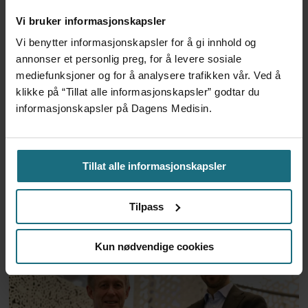
forskningsprogram på antibiotikaresistens
Vi bruker informasjonskapsler
(AMR)
.
Vi benytter informasjonskapsler for å gi innhold og
annonser et personlig preg, for å levere sosiale
mediefunksjoner og for å analysere trafikken vår. Ved å
Antimikrobiell resistens
klikke på “Tillat alle informasjonskapsler” godtar du
(AMR)
informasjonskapsler på Dagens Medisin.
Betegnelsen AMR
brukes for å beskrive
bakterier, virus, sopp og parasitter som
Tillat alle informasjonskapsler
har utviklet motstandsdyktighet mot
Tilpass
antimikrobielle midler. AMR er en
naturlig forsvarsmekanisme som
Kun nødvendige cookies
mikrobene videreutvikler i møte med
antibiotika. De viktigste driverne for
utviklingen av AMR er overforbruk og