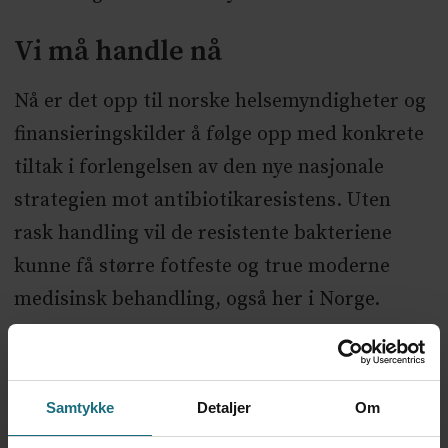
Vi må handle nå
Nå er det opp til norske helsemyndigheter og
finansieringskilder å følge opp med konkrete
tiltak i forlengelsen av den nye nasjonale
strategien mot antibiotikaresistens. Uten
rask handling vil de resistente bakteriene
kunne få større fotfeste og true moderne
medisinsk behandling, også her i Norge.
ANNONSE KUN FOR HELSEPERSONELL
Forskningsprosjektene i AMR BRIDGE har
vært finansiert gjennom Trond Mohn
Samtykke
Detaljer
Om
forskningsstiftelse og deres
Nasjonalt