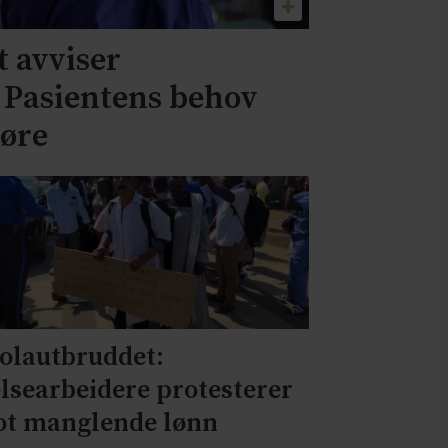
 avviser
– Pasientens behov
jøre
olautbruddet:
lsearbeidere protesterer
t manglende lønn