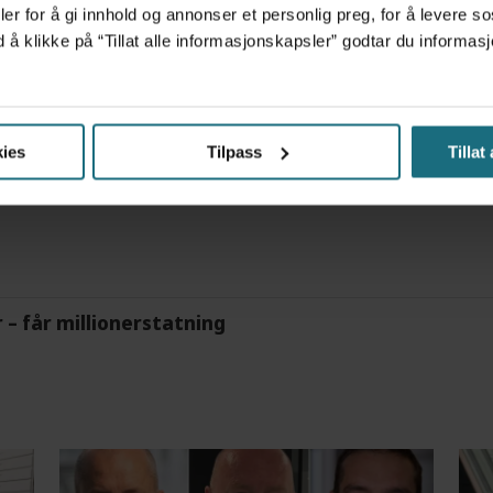
er for å gi innhold og annonser et personlig preg, for å levere s
d å klikke på “Tillat alle informasjonskapsler” godtar du inform
tre måneder – i en 16-fots motorbåt
ies
Tilpass
Tillat
m det frem at han døgnet før hadde drukket 25 vodk
r – får millionerstatning