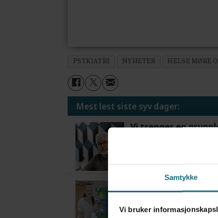
PSYKIATRI
NYHETER
HELSE MØRE 
Mest lest siste syv dager:
Vi trenger en grunnl
5 dager siden
Samtykke
Flytter oppgaver og 
5 dager siden
Vi bruker informasjonskapsl