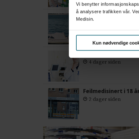
Vi benytter informasjonskapsl
å analysere trafikken vår. Ve
Var alene på vakt i 
Medisin.
3 dager siden
Kun nødvendige cook
– Etter en stund ko
4 dager siden
Feilmedisinert i 18 å
2 dager siden