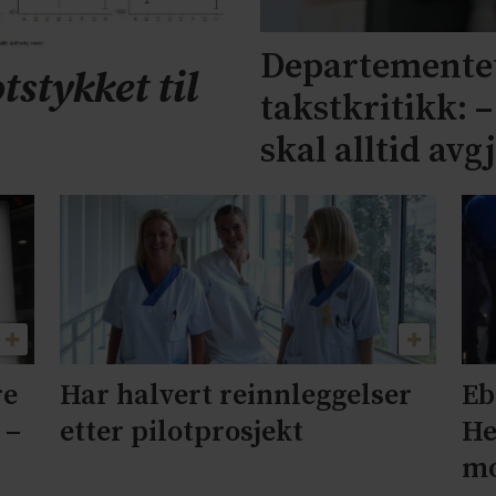
Departementet
tstykket til
takstkritikk: 
skal alltid avg
re
Har halvert reinnleggelser
Eb
 –
etter pilotprosjekt
He
mo