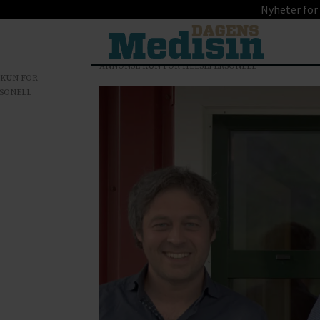
Nyheter for
ANNONSE KUN FOR HELSEPERSONELL
 KUN FOR
SONELL