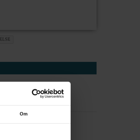
ELSE
Om
 å være forvakt nå