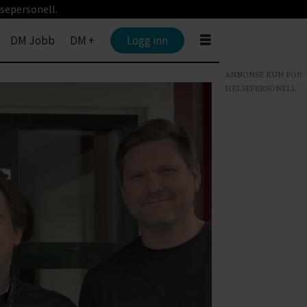
sepersonell.
DM Jobb
DM +
Logg inn
ANNONSE KUN FOR
HELSEPERSONELL