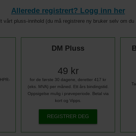
Allerede registrert? Logg inn her
 alt vårt pluss-innhold (du må registrere ny bruker selv om d
DM Pluss
B
49 kr
i HPR-
for de første 30 dagene, deretter 417 kr
Ta
(eks. MVA) per måned. Ett års bindingstid.
Oppsigelse mulig i prøveperiode. Betal via
kort og Vipps.
REGISTRER DEG