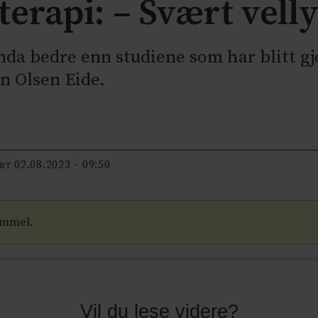
erapi: – Svært vell
nda bedre enn studiene som har blitt gj
in Olsen Eide.
02.08.2023 - 09:50
ERT
ammel.
Vil du lese videre?