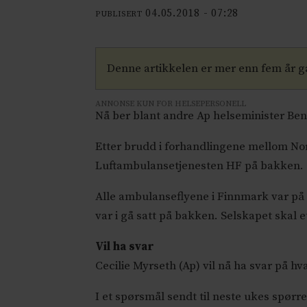
04.05.2018 - 07:28
PUBLISERT
Denne artikkelen er mer enn fem år 
ANNONSE KUN FOR HELSEPERSONELL
Nå ber blant andre Ap helseminister Bent
Etter brudd i forhandlingene mellom Nor
Luftambulansetjenesten HF på bakken.
Alle ambulanseflyene i Finnmark var på
var i gå satt på bakken. Selskapet skal
Vil ha svar
Cecilie Myrseth (Ap) vil nå ha svar på h
I et spørsmål sendt til neste ukes spørre