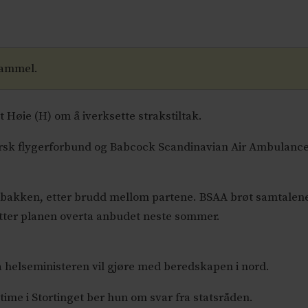
gammel.
 Høie (H) om å iverksette strakstiltak.
sk flygerforbund og Babcock Scandinavian Air Ambulance (B
 bakken, etter brudd mellom partene. BSAA brøt samtalen
 etter planen overta anbudet neste sommer.
va helseministeren vil gjøre med beredskapen i nord.
time i Stortinget ber hun om svar fra statsråden.