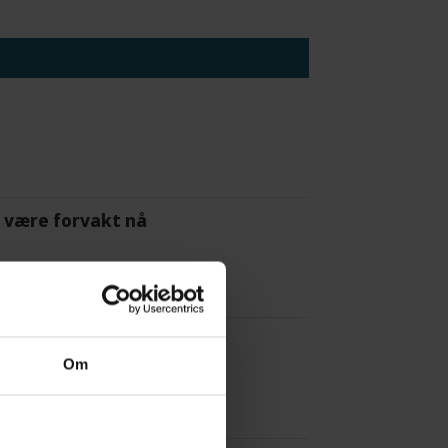
 å være forvakt nå
Om