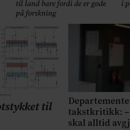
til land bare fordi de er gode
i 
på forskning
Departementet
tstykket til
takstkritikk: 
skal alltid avg