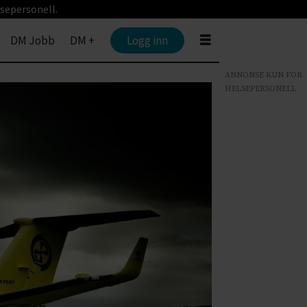
sepersonell.
DM Jobb
DM +
Logg inn
ANNONSE KUN FOR
HELSEPERSONELL