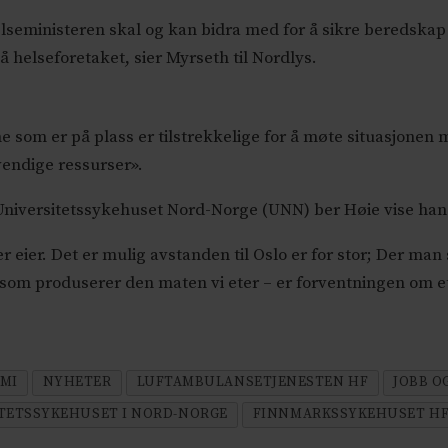
lseministeren skal og kan bidra med for å sikre beredskap 
å helseforetaket, sier Myrseth til Nordlys.
ne som er på plass er tilstrekkelige for å møte situasjonen 
vendige ressurser».
Universitetssykehuset Nord-Norge (UNN) ber Høie vise han
 eier. Det er mulig avstanden til Oslo er for stor; Der man s
 som produserer den maten vi eter – er forventningen om et 
OMI
NYHETER
LUFTAMBULANSETJENESTEN HF
JOBB O
TETSSYKEHUSET I NORD-NORGE
FINNMARKSSYKEHUSET H