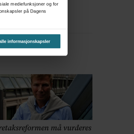
a Red Bull
osiale mediefunksjoner og for
asjonskapsler på Dagens
 alle informasjonskapsler
retaksreformen må vurderes