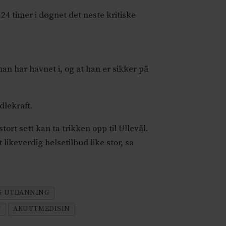
24 timer i døgnet det neste kritiske
man har havnet i, og at han er sikker på
dlekraft.
tort sett kan ta trikken opp til Ullevål.
likeverdig helsetilbud like stor, sa
G UTDANNING
F
AKUTTMEDISIN