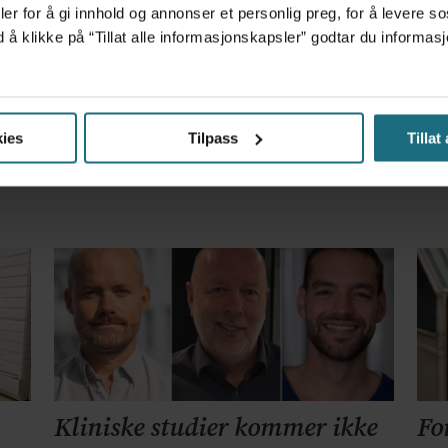
m det frem at han døgnet før hadde drukket 25 vodk
er for å gi innhold og annonser et personlig preg, for å levere s
d å klikke på “Tillat alle informasjonskapsler” godtar du inform
r – får millionerstatning
ies
Tilpass
Tillat
Kliniske studier kommer ikke
Fo