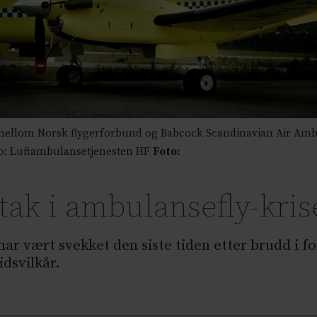
ellom Norsk flygerforbund og Babcock Scandinavian Air Ambula
to: Luftambulansetjenesten HF
Foto:
ltak i ambulansefly-kri
har vært svekket den siste tiden etter brudd i
dsvilkår.