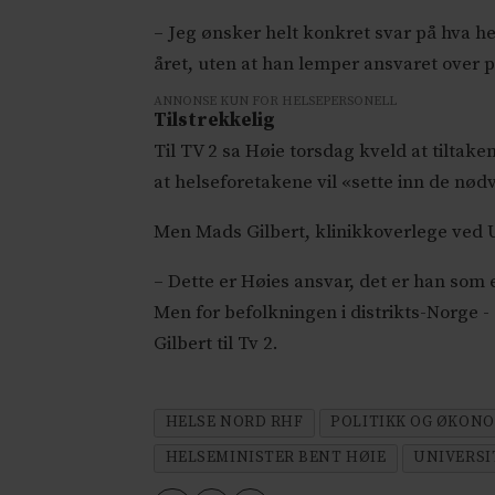
– Jeg ønsker helt konkret svar på hva he
året, uten at han lemper ansvaret over p
ANNONSE KUN FOR HELSEPERSONELL
Tilstrekkelig
Til TV 2 sa Høie torsdag kveld at tiltake
at helseforetakene vil «sette inn de nød
Men Mads Gilbert, klinikkoverlege ved 
– Dette er Høies ansvar, det er han som er
Men for befolkningen i distrikts-Norge -
Gilbert til Tv 2.
HELSE NORD RHF
POLITIKK OG ØKON
HELSEMINISTER BENT HØIE
UNIVERSI