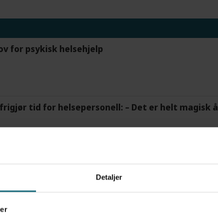
ov for psykisk helsehjelp
frigjør tid for helsepersonell: – Det er helt magisk
tre måneder – i en 16-fots motorbåt
Detaljer
er