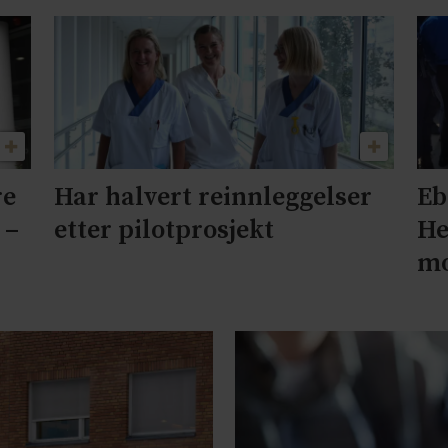
re
Har halvert reinnleggelser
Eb
 –
etter pilotprosjekt
He
mo