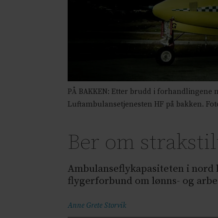
PÅ BAKKEN: Etter brudd i forhandlingene m
Luftambulansetjenesten HF på bakken. Fo
Ber om straksti
Ambulanseflykapasiteten i nord 
flygerforbund om lønns- og arbei
Anne Grete
Storvik