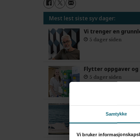
Mest lest siste syv dager:
Vi trenger en grunnl
5 dager siden
Flytter oppgaver og 
5 dager siden
Var alene på vakt i 
Samtykke
3 dager siden
Vi bruker informasjonskapsl