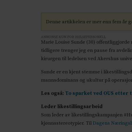
Denne artikkelen er mer enn fem år 
ANNONSE KUN FOR HELSEPERSONELL
Marie Louise Sunde (30) offentliggjorde 
tidligere trenger jeg en pause fra avdeli
kirurgen til ledelsen ved Akershus univ
Sunde er en kjent stemme i likestilling
mannsdominans og ukultur på operasjon
Les også:
To sparket ved OUS etter 
Leder likestillingsarbeid
Som leder av likestillingskampanjen #
kjønnsstereotypier. Til
Dagens Næringsl