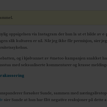
gammel.
nylig oppsigelsen via Instagram der hun la ut et bilde av 
ngen slik kulturen er nå. Når jeg ikke får permisjon, sier je
ersitetssykehus.
sdebatten, og i kjølvannet av #metoo-kampanjen snakket hu
sstua med seksualiserte kommentarer og krasse meldinge
trakassering
Hunspanderer forsøker Sunde, sammen med næringslivstoppe
iv
sier Sunde at hun har fått negative reaksjoner på dette a