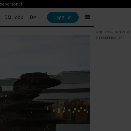
sepersonell.
DM Jobb
DM +
Logg inn
ANNONSE KUN FOR
HELSEPERSONELL