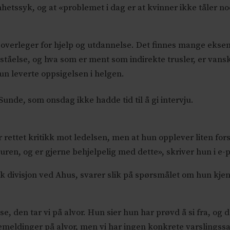
hetssyk, og at «problemet i dag er at kvinner ikke tåler n
 overleger for hjelp og utdannelse. Det finnes mange eks
else, og hva som er ment som indirekte trusler, er vanskel
 hun leverte oppsigelsen i helgen.
nde, som onsdag ikke hadde tid til å gi intervju.
 rettet kritikk mot ledelsen, men at hun opplever liten forst
lturen, og er gjerne behjelpelig med dette», skriver hun i e
sk divisjon ved Ahus, svarer slik på spørsmålet om hun kjen
 den tar vi på alvor. Hun sier hun har prøvd å si fra, og de
lbakemeldinger på alvor, men vi har ingen konkrete varslingss