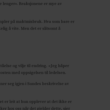
oe lenger». Reaksjonene er mye av
empler på maktmisbruk. Hva som bare er
ig å vite. Men det er slitsomt å
åelse og vilje til endring. «Jeg håper
-posten med oppsigelsen til ledelsen.
ner seg igjen i Sundes beskrivelse av
t er leit at hun opplever at det ikke er
aker hos oss når det gjelder dette, sier