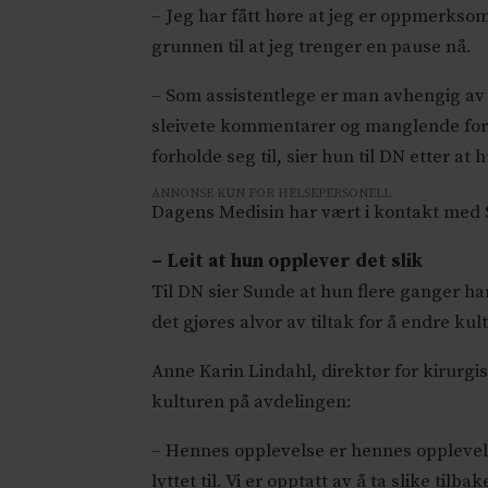
– Jeg har fått høre at jeg er oppmerksom
grunnen til at jeg trenger en pause nå.
– Som assistentlege er man avhengig av
sleivete kommentarer og manglende forstå
forholde seg til, sier hun til DN etter at
ANNONSE KUN FOR HELSEPERSONELL
Dagens Medisin har vært i kontakt med Su
– Leit at hun opplever det slik
Til DN sier Sunde at hun flere ganger har
det gjøres alvor av tiltak for å endre ku
Anne Karin Lindahl, direktør for kirurgi
kulturen på avdelingen:
– Hennes opplevelse er hennes opplevelse,
lyttet til. Vi er opptatt av å ta slike ti