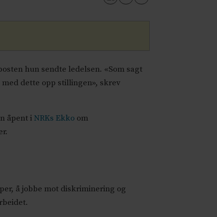
e-posten hun sendte ledelsen. «Som sagt
g med dette opp stillingen», skrev
n åpent i
NRKs Ekko
om
r.
r, å jobbe mot diskriminering og
rbeidet.