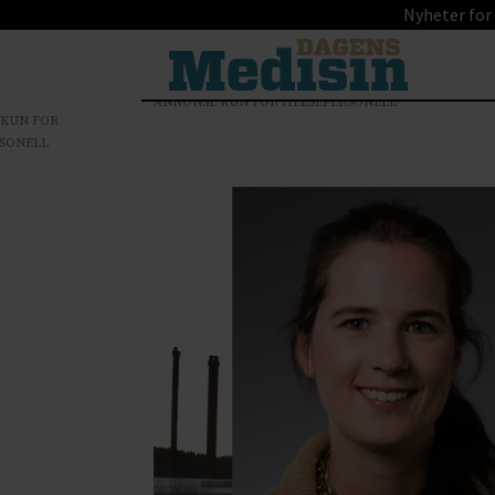
Nyheter for
ANNONSE KUN FOR HELSEPERSONELL
 KUN FOR
SONELL