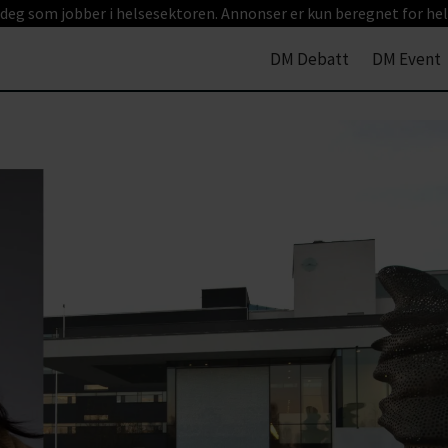
 deg som jobber i helsesektoren. Annonser er kun beregnet for hel
DM Debatt
DM Event