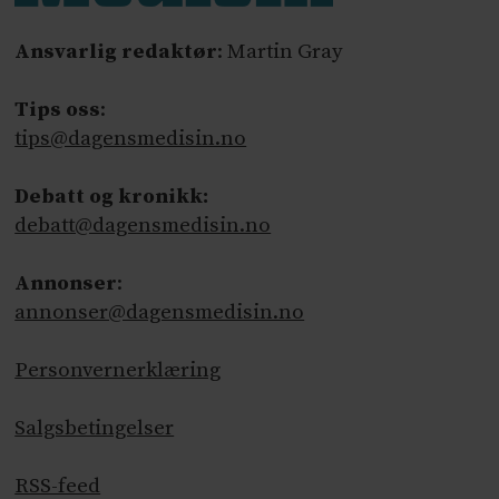
Ansvarlig redaktør
: Martin Gray
Tips oss
:
tips@dagensmedisin.no
Debatt og kronikk:
debatt@dagensmedisin.no
Annonser
:
annonser@dagensmedisin.no
Personvernerklæring
Salgsbetingelser
RSS-feed