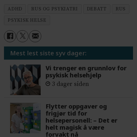
ADHD
RUS OG PSYKIATRI
DEBATT
RUS
PSYKISK HELSE
Mest lest siste syv dager:
Vi trenger en grunnlov for
psykisk helsehjelp
3 dager siden
Flytter oppgaver og
frigjør tid for
helsepersonell: – Det er
helt magisk å være
forvakt nå