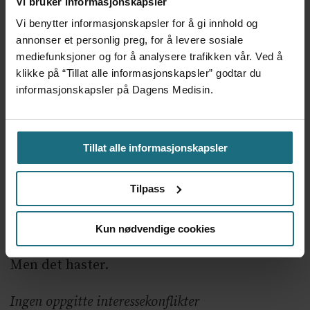
Vi bruker informasjonskapsler
komme tilbake med mer om diskriminering
Vi benytter informasjonskapsler for å gi innhold og
og moralisme i den varslede forebyggings- og
annonser et personlig preg, for å levere sosiale
behandlingsreformen.
mediefunksjoner og for å analysere trafikken vår. Ved å
klikke på “Tillat alle informasjonskapsler” godtar du
Mange av de som rammes har store
informasjonskapsler på Dagens Medisin.
utfordringer. I dag faller de mellom alle
stoler. Hvis vi får til denne sårt etterlengtede
Tillat alle informasjonskapsler
endringen, så vil det revolusjonere
helsebehandlingen, tette de uverdige
Tilpass
skottene mellom rus og psykisk helse og gjøre
helsevesenet vårt mye bedre.
Kun nødvendige cookies
Men det haster.
Ingen oppgitte interessekonflikter