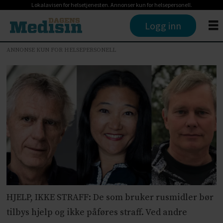
Lokalavisen for helsetjenesten. Annonser kun for helsepersonell.
Logg inn
ANNONSE KUN FOR HELSEPERSONELL
HJELP, IKKE STRAFF: De som bruker rusmidler bør
tilbys hjelp og ikke påføres straff. Ved andre