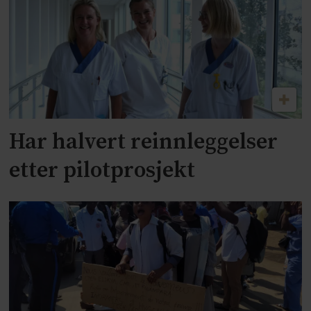
Har halvert reinnleggelser
etter pilotprosjekt