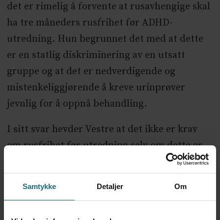
det er rimelig å forvente at rusavhengige skal
ha tre måneders rusfrihet før ADHD-
utredning. Hun begrunnet det med at dette
er en statlig diskriminering av en utsatt
gruppe og at det er nedverdigende og
mistenkeliggjørende å kreve urinprøver
jevnlig for å oppnå behandling.
I sitt svar hevder Vestre at det ikke er krav
om rusfrihet før utredning selv om dette er
praksis på mange av våre store sykehus.
Vestre vedgår at dagens retningslinjer er
Samtykke
Detaljer
Om
bygget på gammel kunnskap og at det skal
være rom for individuelt skjønn. Han lover å