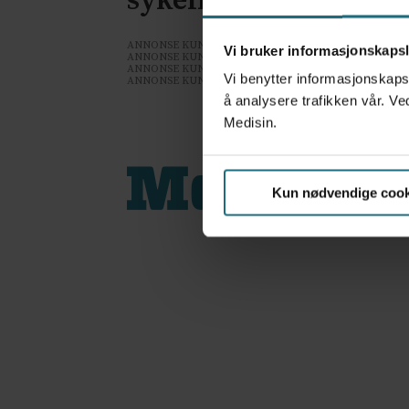
sykefraværet
ANNONSE KUN FOR HELSEPERSONELL
Vi bruker informasjonskapsl
ANNONSE KUN FOR HELSEPERSONELL
ANNONSE KUN FOR HELSEPERSONELL
Vi benytter informasjonskapsl
ANNONSE KUN FOR HELSEPERSONELL
å analysere trafikken vår. Ve
Medisin.
Kun nødvendige cook