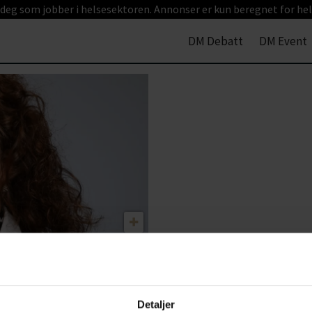
 deg som jobber i helsesektoren. Annonser er kun beregnet for hel
DM Debatt
DM Event
ng i
er
Detaljer