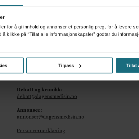
er
er for å gi innhold og annonser et personlig preg, for å levere s
d å klikke på “Tillat alle informasjonskapsler” godtar du inform
Ansvarlig redaktør
: Martin Gray
ies
Tilpass
Tillat
Tips oss
:
tips@dagensmedisin.no
Debatt og kronikk:
debatt@dagensmedisin.no
Annonser
:
annonser@dagensmedisin.no
Personvernerklæring