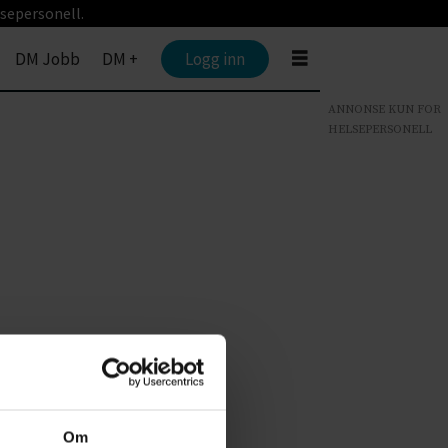
sepersonell.
DM Jobb
DM +
Logg inn
ANNONSE KUN FOR
HELSEPERSONELL
Om