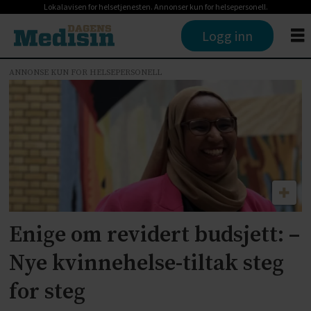
Lokalavisen for helsetjenesten. Annonser kun for helsepersonell.
Logg inn
ANNONSE KUN FOR HELSEPERSONELL
Tag:
revidert
nasjonalbudsjett
2024
Enige om revidert budsjett: –
Nye kvinnehelse-tiltak steg
for steg