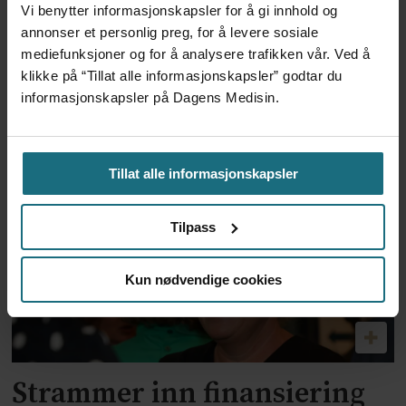
Vi benytter informasjonskapsler for å gi innhold og
annonser et personlig preg, for å levere sosiale
mediefunksjoner og for å analysere trafikken vår. Ved å
Regjeringen vil styrke
klikke på “Tillat alle informasjonskapsler” godtar du
informasjonskapsler på Dagens Medisin.
samhandlingen mellom
kommuner og sykehus
Tillat alle informasjonskapsler
Tilpass
Kun nødvendige cookies
Strammer inn finansiering