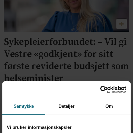
Sykepleierforbundet: – Vil gi
Vestre «godkjent» for sitt
første reviderte budsjett som
helseminister
Samtykke
Detaljer
Om
Vi bruker informasjonskapsler