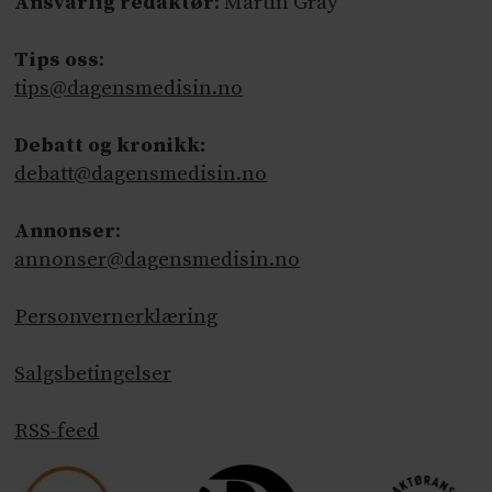
Ansvarlig redaktør
: Martin Gray
Tips oss
:
tips@dagensmedisin.no
Debatt og kronikk:
debatt@dagensmedisin.no
Annonser
:
annonser@dagensmedisin.no
Personvernerklæring
Salgsbetingelser
RSS-feed