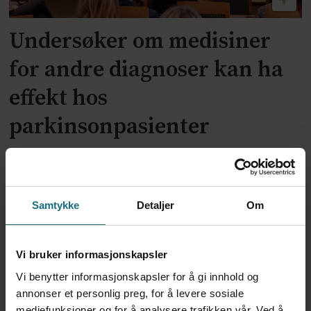
Undersøker om medisiner
for andre diagnoser kan ha
effekt hos
parkinsonpasienter
Samtykke
Detaljer
Om
Vi bruker informasjonskapsler
Vi benytter informasjonskapsler for å gi innhold og
annonser et personlig preg, for å levere sosiale
mediefunksjoner og for å analysere trafikken vår. Ved å