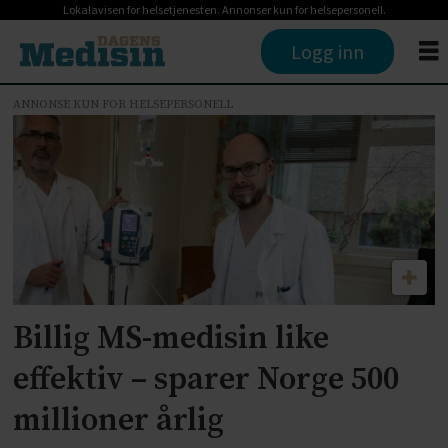
Lokalavisen for helsetjenesten. Annonser kun for helsepersonell.
Logg inn
ANNONSE KUN FOR HELSEPERSONELL
Tag:
neuro-
sysmed
Billig MS-medisin like
effektiv – sparer Norge 500
millioner årlig