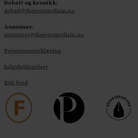
Debatt og kronikk:
debatt@dagensmedisin.no
Annonser
:
annonser@dagensmedisin.no
Personvernerklæring
Salgsbetingelser
RSS-feed