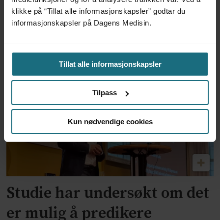
Svenske forskere skal
klikke på “Tillat alle informasjonskapsler” godtar du
forsøke å forstå
informasjonskapsler på Dagens Medisin.
mekanismene bak MS med
data fra norske studier
Tillat alle informasjonskapsler
Tilpass
Kun nødvendige cookies
Studie har undersøkt om det
er mulig å predikere