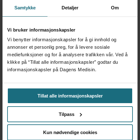
ANNONSE KUN FOR HELSEPERSONELL
ANNONSE KUN FOR HELSEPERSONELL
Samtykke
Detaljer
Om
ANNONSE KUN FOR HELSEPERSONELL
Vi bruker informasjonskapsler
Vi benytter informasjonskapsler for å gi innhold og
annonser et personlig preg, for å levere sosiale
mediefunksjoner og for å analysere trafikken vår. Ved å
klikke på “Tillat alle informasjonskapsler” godtar du
informasjonskapsler på Dagens Medisin.
Ansvarlig redaktør
: Martin Gray
Tips oss
:
Tillat alle informasjonskapsler
tips@dagensmedisin.no
Debatt og kronikk:
Tilpass
debatt@dagensmedisin.no
Kun nødvendige cookies
Annonser
: