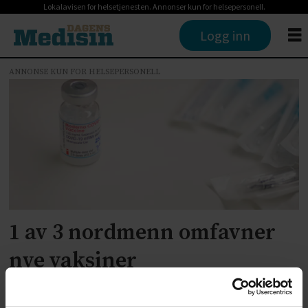
Lokalavisen for helsetjenesten. Annonser kun for helsepersonell.
Logg inn
ANNONSE KUN FOR HELSEPERSONELL
Tag:
mrna
1 av 3 nordmenn omfavner
nye vaksiner
ANNONSE KUN FOR HELSEPERSONELL