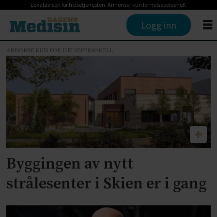
Lokalavisen for helsetjenesten. Annonser kun for helsepersonell.
Logg inn
ANNONSE KUN FOR HELSEPERSONELL
Tag:
kreftbehandling
Byggingen av nytt
strålesenter i Skien er i gang