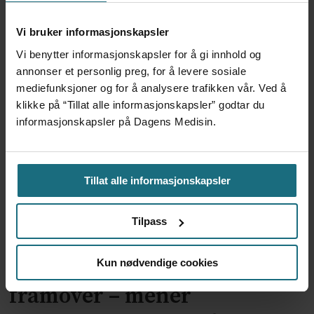
Tegner det nye
Vi bruker informasjonskapsler
somatikkbygget på Kalnes
Vi benytter informasjonskapsler for å gi innhold og
annonser et personlig preg, for å levere sosiale
mediefunksjoner og for å analysere trafikken vår. Ved å
klikke på “Tillat alle informasjonskapsler” godtar du
informasjonskapsler på Dagens Medisin.
Tillat alle informasjonskapsler
Tilpass
Kreftforeningen varsler om
pasientsikkerheten
Kun nødvendige cookies
framover – mener