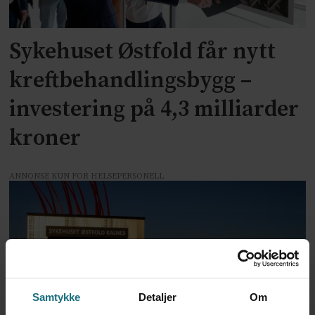
Sykehuset Østfold får nytt
kreftbehandlingsbygg –
investering på 4,3 milliarder
kroner
ANNONSE KUN FOR HELSEPERSONELL
Samtykke
Detaljer
Om