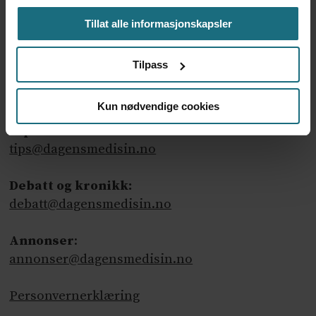
Tillat alle informasjonskapsler
Tilpass
Ansvarlig redaktør
: Martin Gray
Kun nødvendige cookies
Tips oss
:
tips@dagensmedisin.no
Debatt og kronikk:
debatt@dagensmedisin.no
Annonser
:
annonser@dagensmedisin.no
Personvernerklæring