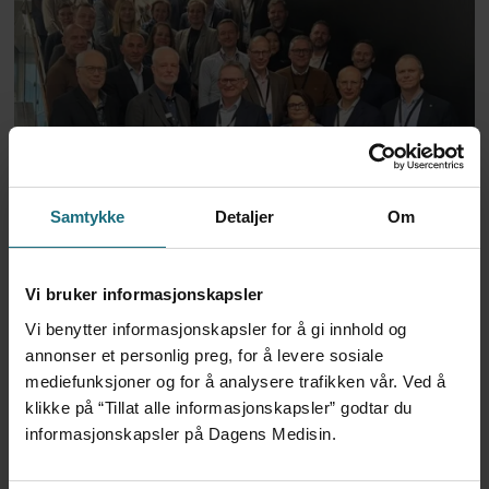
– Kriminelle har en bedre
Samtykke
Detaljer
Om
forretnings-modell enn de
Vi bruker informasjonskapsler
som skal forsvare seg
Vi benytter informasjonskapsler for å gi innhold og
annonser et personlig preg, for å levere sosiale
ANNONSE KUN FOR HELSEPERSONELL
mediefunksjoner og for å analysere trafikken vår. Ved å
ANNONSE KUN FOR HELSEPERSONELL
ANNONSE KUN FOR HELSEPERSONELL
klikke på “Tillat alle informasjonskapsler” godtar du
ANNONSE KUN FOR HELSEPERSONELL
informasjonskapsler på Dagens Medisin.