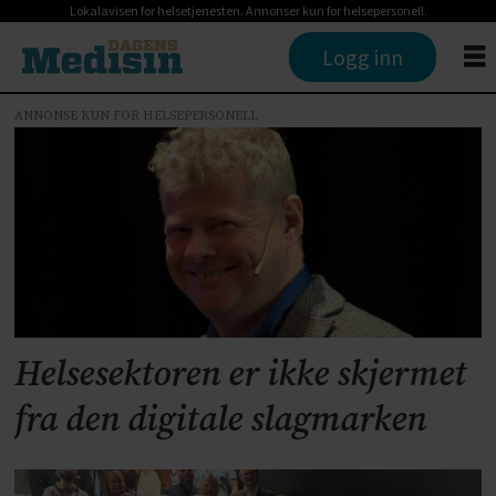
Lokalavisen for helsetjenesten. Annonser kun for helsepersonell.
Logg inn
ANNONSE KUN FOR HELSEPERSONELL
Tag:
it-
sikkerhet
Helsesektoren er ikke skjermet
fra den digitale slagmarken