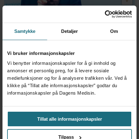
Mener «sex, rus og rock 'n'
roll» er de eneste tilfellene
Samtykke
Detaljer
Om
hvor enkeltpersoner skal få
Vi bruker informasjonskapsler
reaksjoner
Vi benytter informasjonskapsler for å gi innhold og
annonser et personlig preg, for å levere sosiale
mediefunksjoner og for å analysere trafikken vår. Ved å
klikke på “Tillat alle informasjonskapsler” godtar du
informasjonskapsler på Dagens Medisin.
Tillat alle informasjonskapsler
Tilpass