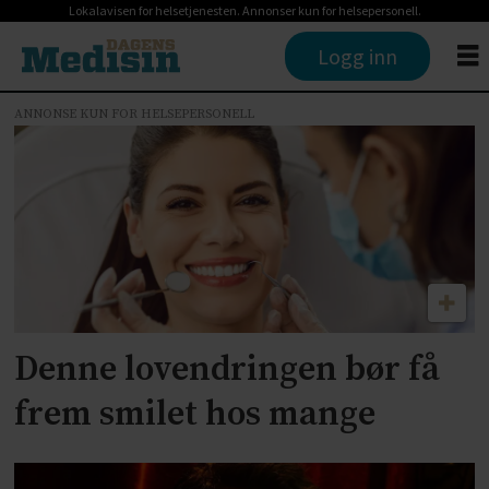
Lokalavisen for helsetjenesten. Annonser kun for helsepersonell.
Logg inn
ANNONSE KUN FOR HELSEPERSONELL
Tag:
helselovgivning
Denne lovendringen bør få
frem smilet hos mange