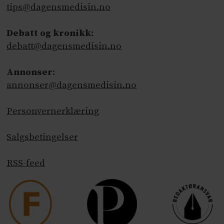
tips@dagensmedisin.no
Debatt og kronikk:
debatt@dagensmedisin.no
Annonser
:
annonser@dagensmedisin.no
Personvernerklæring
Salgsbetingelser
RSS-feed