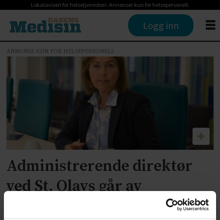
Lokalavisen for helsetjenesten. Annonser kun for helsepersonell.
Logg inn
ANNONSE KUN FOR HELSEPERSONELL
Tag:
helse-
midt
Administrerende direktør
ved St. Olavs går av
ANNONSE KUN FOR HELSEPERSONELL