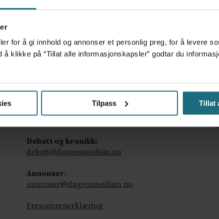
er
er for å gi innhold og annonser et personlig preg, for å levere s
d å klikke på “Tillat alle informasjonskapsler” godtar du inform
Ansvarlig redaktør
: Martin Gray
ies
Tilpass
Tillat
Tips oss
:
tips@dagensmedisin.no
Debatt og kronikk:
debatt@dagensmedisin.no
Annonser
:
annonser@dagensmedisin.no
Personvernerklæring