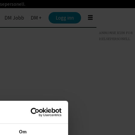
sepersonell.
DM Jobb
DM +
Logg inn
ANNONSE KUN FOR
HELSEPERSONELL
Om