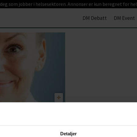
 deg som jobber i helsesektoren. Annonser er kun beregnet for hel
DM Debatt
DM Event
oe gjøres
 det jo ikke
Detaljer