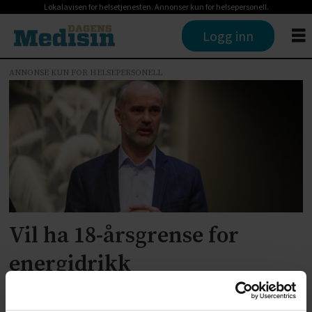
Lokalavisen for helsetjenesten. Annonser kun for helsepersonell.
Logg inn
ANNONSE KUN FOR HELSEPERSONELL
Tag:
energidrikk
Vil ha 18-årsgrense for
energidrikk
ANNONSE KUN FOR HELSEPERSONELL