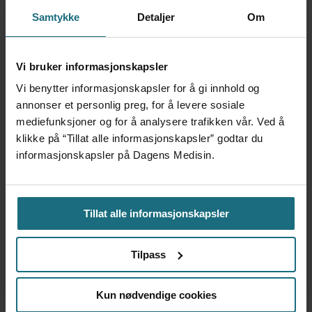
ANNONSE KUN FOR HELSEPERSONELL
ANNONSE KUN FOR HELSEPERSONELL
Samtykke
Detaljer
Om
ANNONSE KUN FOR HELSEPERSONELL
Vi bruker informasjonskapsler
Vi benytter informasjonskapsler for å gi innhold og
annonser et personlig preg, for å levere sosiale
mediefunksjoner og for å analysere trafikken vår. Ved å
klikke på “Tillat alle informasjonskapsler” godtar du
informasjonskapsler på Dagens Medisin.
Ansvarlig redaktør
: Martin Gray
Tips oss
:
Tillat alle informasjonskapsler
tips@dagensmedisin.no
Debatt og kronikk:
Tilpass
debatt@dagensmedisin.no
Kun nødvendige cookies
Annonser
: