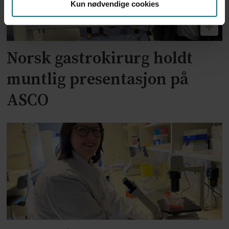
Kun nødvendige cookies
Norsk gastrokirurg holdt
muntlig presentasjon på
ASCO