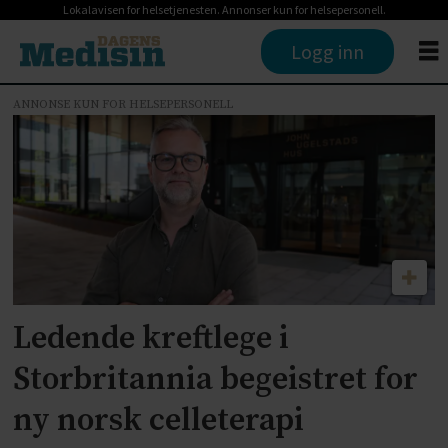
Lokalavisen for helsetjenesten. Annonser kun for helsepersonell.
Logg inn
ANNONSE KUN FOR HELSEPERSONELL
Tag:
celleterapi
Ledende kreftlege i
Storbritannia begeistret for
ny norsk celleterapi