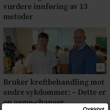
vurdere innføring av 13
metoder
Bruker kreftbehandling mot
andre sykdommer: – Dette er
en game-changer