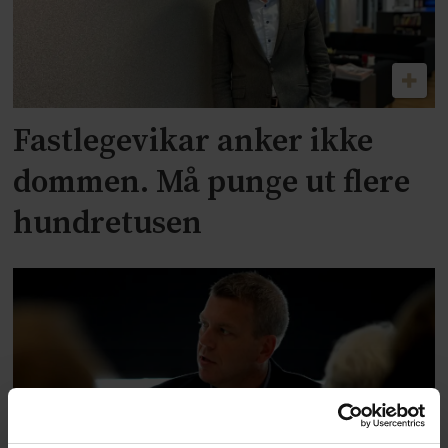
Fastlegevikar anker ikke
dommen. Må punge ut flere
hundretusen