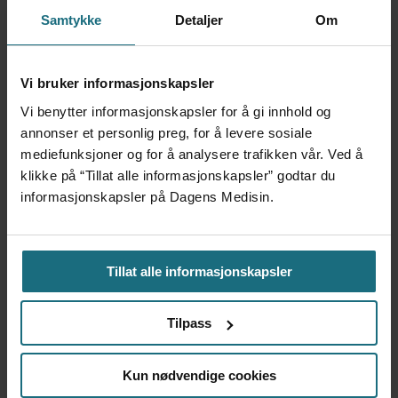
Samtykke
Detaljer
Om
NSF har sendt varsel om
konkurs for vikarbyrå
Vi bruker informasjonskapsler
Vi benytter informasjonskapsler for å gi innhold og
annonser et personlig preg, for å levere sosiale
mediefunksjoner og for å analysere trafikken vår. Ved å
klikke på “Tillat alle informasjonskapsler” godtar du
informasjonskapsler på Dagens Medisin.
Tillat alle informasjonskapsler
Fastlegevikar tapte mot
Tilpass
Dedicare i retten. Dømt til å
Kun nødvendige cookies
betale 700.000 kroner