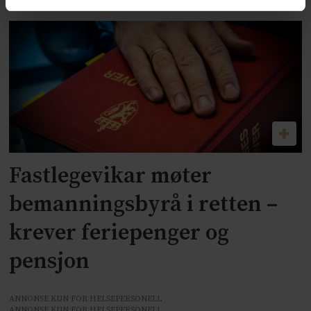
Fastlegevikar møter
bemanningsbyrå i retten –
krever feriepenger og
pensjon
ANNONSE KUN FOR HELSEPERSONELL
ANNONSE KUN FOR HELSEPERSONELL