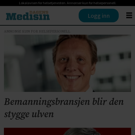
Lokalavisen for helsetjenesten. Annonser kun for helsepersonell.
Logg inn
ANNONSE KUN FOR HELSEPERSONELL
Tag:
bemanningsbyrå
Bemanningsbransjen blir den
stygge ulven