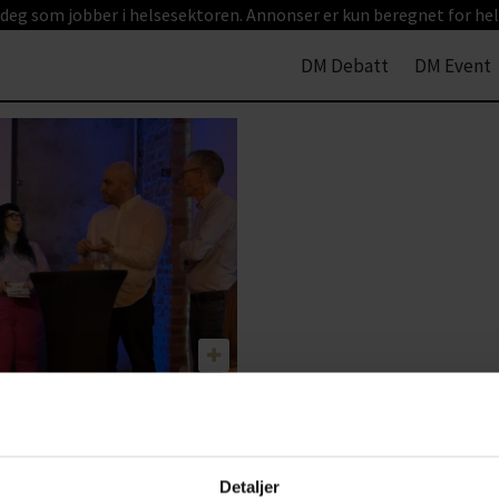
 deg som jobber i helsesektoren. Annonser er kun beregnet for hel
DM Debatt
DM Event
an for tett og
ng av
Detaljer