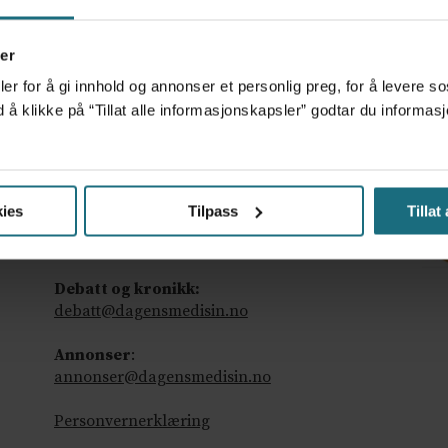
er
er for å gi innhold og annonser et personlig preg, for å levere s
d å klikke på “Tillat alle informasjonskapsler” godtar du inform
Ansvarlig redaktør
: Martin Gray
ies
Tilpass
Tillat
Tips oss
:
tips@dagensmedisin.no
Debatt og kronikk:
debatt@dagensmedisin.no
Annonser
:
annonser@dagensmedisin.no
Personvernerklæring