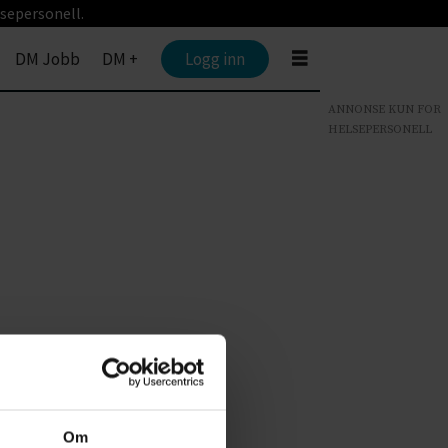
sepersonell.
DM Jobb
DM +
Logg inn
ANNONSE KUN FOR
HELSEPERSONELL
Om