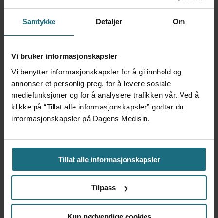
ANNONSE KUN FOR HELSEPERSONELL
ANNONSE KUN FOR HELSEPERSONELL
Samtykke
Detaljer
Om
ANNONSE KUN FOR HELSEPERSONELL
ANNONSE KUN FOR HELSEPERSONELL
Vi bruker informasjonskapsler
Vi benytter informasjonskapsler for å gi innhold og
annonser et personlig preg, for å levere sosiale
mediefunksjoner og for å analysere trafikken vår. Ved å
klikke på “Tillat alle informasjonskapsler” godtar du
informasjonskapsler på Dagens Medisin.
Ansvarlig redaktør
: Martin Gray
Tips oss
:
Tillat alle informasjonskapsler
tips@dagensmedisin.no
Tilpass
Debatt og kronikk:
debatt@dagensmedisin.no
Kun nødvendige cookies