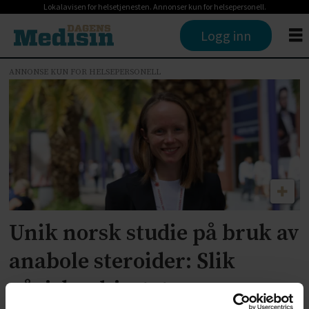
Lokalavisen for helsetjenesten. Annonser kun for helsepersonell.
Logg inn
ANNONSE KUN FOR HELSEPERSONELL
Tag:
anabole
steroider
Unik norsk studie på bruk av
anabole steroider: Slik
påvirkes hjertet