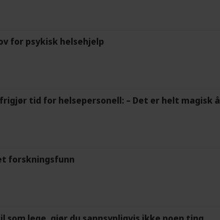
ov for psykisk helsehjelp
frigjør tid for helsepersonell: – Det er helt magisk
et forskningsfunn
feil som lege, gjør du sannsynligvis ikke noen ting