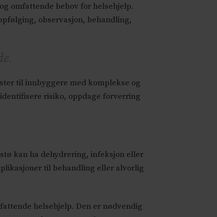
g omfattende behov for helsehjelp.
oppfølging, observasjon, behandling,
de.
ester til innbyggere med komplekse og
identifisere risiko, oppdage forverring
stø kan ha dehydrering, infeksjon eller
kasjoner til behandling eller alvorlig
fattende helsehjelp. Den er nødvendig