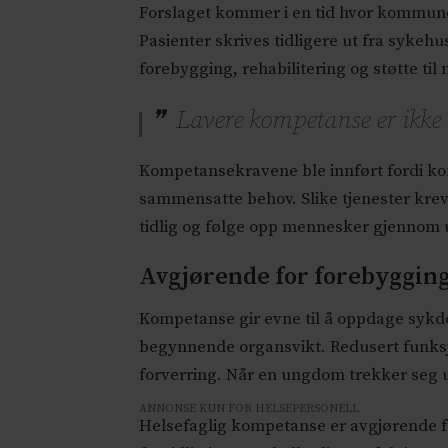
Forslaget kommer i en tid hvor kommun
Pasienter skrives tidligere ut fra sykeh
forebygging, rehabilitering og støtte til
Lavere kompetanse er ikke
Kompetansekravene ble innført fordi ko
sammensatte behov. Slike tjenester kreve
tidlig og følge opp mennesker gjennom u
Avgjørende for forebyggin
Kompetanse gir evne til å oppdage sykdom
begynnende organsvikt. Redusert funksj
forverring. Når en ungdom trekker seg 
ANNONSE KUN FOR HELSEPERSONELL
Helsefaglig kompetanse er avgjørende f