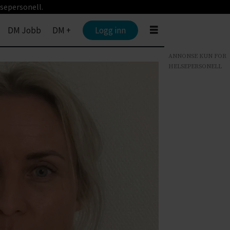
sepersonell.
DM Jobb
DM +
Logg inn
ANNONSE KUN FOR
HELSEPERSONELL