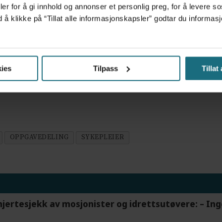
anse. Kompetansekravene omfatter flere profesjoner fordi 
er for å gi innhold og annonser et personlig preg, for å levere s
ienten
d å klikke på “Tillat alle informasjonskapsler” godtar du inform
ring og klok oppgavedeling. Men løsningene må bygge på 
ies
Tilpass
Tillat
petanse, men om vi har råd til å være uten.
OPPGAVEDELING
SYKEPLEIER
hjertesjekk av mosjonister og idrettsutøvere: – In