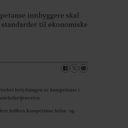
petanse innbyggere skal
ge standarder til økonomiske
F
rstreket betydningen av kompetanse i
unehelsetjenesten.
rdere hvilken kompetanse helse- og