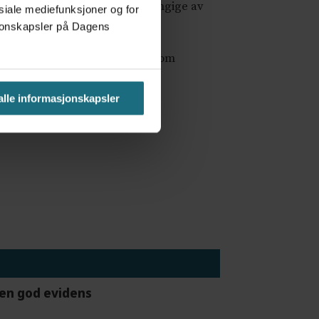
forsvarlige tjenester er avhengige av
osiale mediefunksjoner og for
asjonskapsler på Dagens
– ikke svekke – kompetansen som
 alle informasjonskapsler
gen god evidens