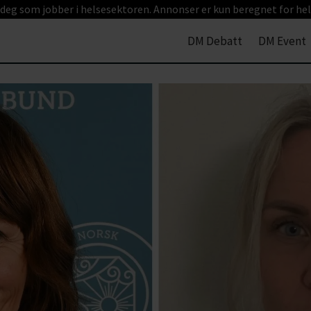
 deg som jobber i helsesektoren. Annonser er kun beregnet for hel
DM Debatt
DM Event