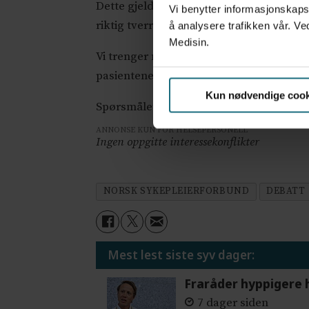
Dette gjelder ikke bare sykepleiekompet
Vi benytter informasjonskapsl
riktig tverrfaglig kompetanse rundt pas
å analysere trafikken vår. Ve
Medisin.
Vi trenger nytenkning, bedre organise
pasientene er avhengige av.
Kun nødvendige cook
Spørsmålet er ikke om vi har råd til kom
ANNONSE KUN FOR HELSEPERSONELL
Ingen oppgitte interessekonflikter
NORSK SYKEPLEIERFORBUND
DEBATT
Mest lest siste syv dager:
Fraråder hyppigere 
7 dager siden