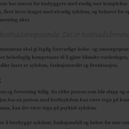
ene har ansvar for innbyggere med stadig mer komplekse o
us, flere lever lenger med alvorlig sykdom, og behovet for 
 mestring øker.
 kostnadsbesparende. Det er kostnadsdriven
mmunene skal gi faglig forsvarlige helse- og omsorgstjen
r helsefaglig kompetanse til å gjøre kliniske vurderinger, 
like faser av sykdom, funksjonssvikt og livssituasjon.
g
 og forverring tidlig. En eldre person som blir slapp og u
on hos en person med kreftsykdom kan være tegn på kompli
unna, kan det være tegn på psykisk sykdom.
or å forebygge sykdom, funksjonsfall og behov for mer om