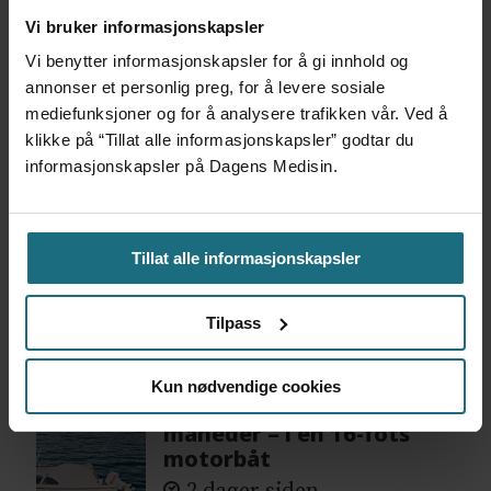
Mest lest siste syv dager:
Vi bruker informasjonskapsler
Vi benytter informasjonskapsler for å gi innhold og
Vi trenger en grunnlov for
annonser et personlig preg, for å levere sosiale
psykisk helsehjelp
mediefunksjoner og for å analysere trafikken vår. Ved å
4 dager siden
klikke på “Tillat alle informasjonskapsler” godtar du
informasjonskapsler på Dagens Medisin.
Flytter oppgaver og
frigjør tid for
helsepersonell: – Det er
Tillat alle informasjonskapsler
helt magisk å være
forvakt nå
Tilpass
4 dager siden
Kun nødvendige cookies
Var alene på vakt i tre
måneder – i en 16-fots
motorbåt