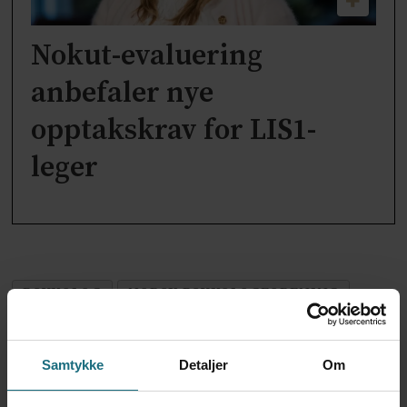
Nokut-evaluering
anbefaler nye
opptakskrav for LIS1-
leger
PSYKOLOG
NORSK PSYKOLOGFORENING
DEBATT
PSYKISK HELSE
Samtykke
Detaljer
Om