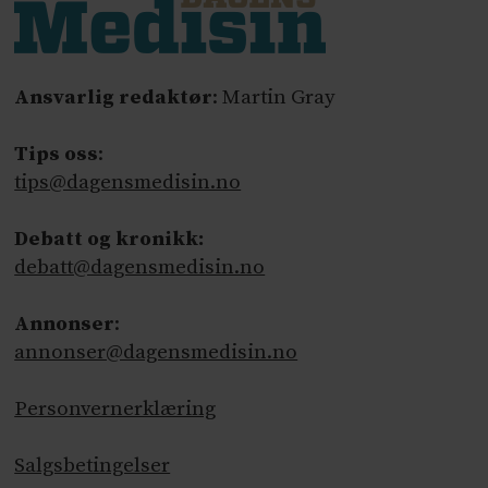
Ansvarlig redaktør
: Martin Gray
Tips oss
:
tips@dagensmedisin.no
Debatt og kronikk:
debatt@dagensmedisin.no
Annonser
:
annonser@dagensmedisin.no
Personvernerklæring
Salgsbetingelser