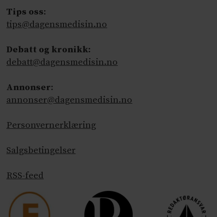
Tips oss
:
tips@dagensmedisin.no
Debatt og kronikk:
debatt@dagensmedisin.no
Annonser
:
annonser@dagensmedisin.no
Personvernerklæring
Salgsbetingelser
RSS-feed