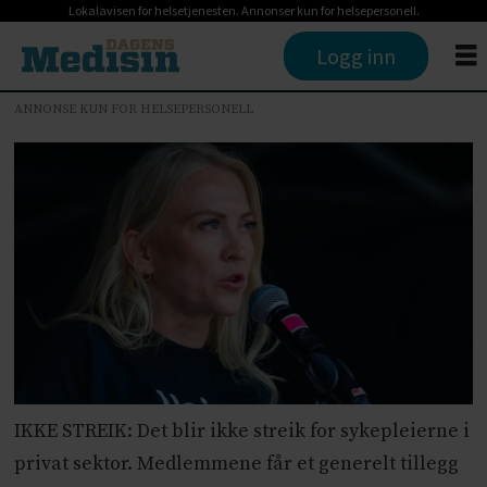
Lokalavisen for helsetjenesten. Annonser kun for helsepersonell.
Logg inn
ANNONSE KUN FOR HELSEPERSONELL
IKKE STREIK: Det blir ikke streik for sykepleierne i
privat sektor. Medlemmene får et generelt tillegg