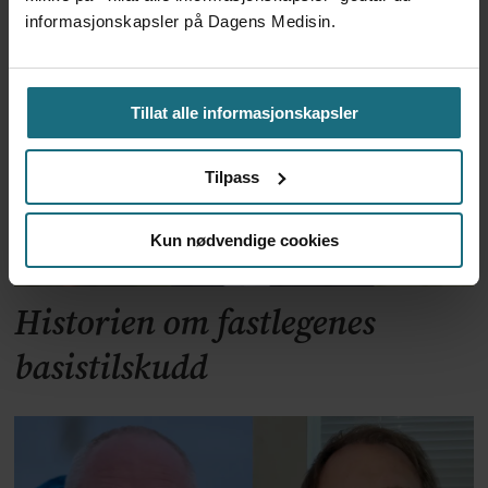
rammes oftest
informasjonskapsler på Dagens Medisin.
Tillat alle informasjonskapsler
Tilpass
Kun nødvendige cookies
Historien om fastlegenes
basistilskudd