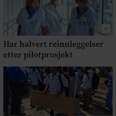
Har halvert reinnleggelser
etter pilotprosjekt