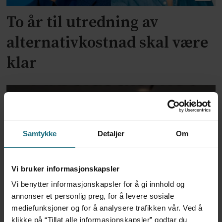
To år til utredning av
alternativkostnad skal være
klar
Samtykke
Detaljer
Om
Vi bruker informasjonskapsler
Vi benytter informasjonskapsler for å gi innhold og
Voldshendelser på jobb:
annonser et personlig preg, for å levere sosiale
mediefunksjoner og for å analysere trafikken vår. Ved å
Helse- og sosialtjenestene
klikke på “Tillat alle informasjonskapsler” godtar du