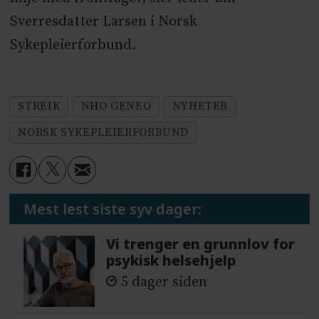
Sverresdatter Larsen i Norsk
Sykepleierforbund.
STREIK
NHO GENEO
NYHETER
NORSK SYKEPLEIERFORBUND
Mest lest siste syv dager:
Vi trenger en grunnlov for
psykisk helsehjelp
5 dager siden