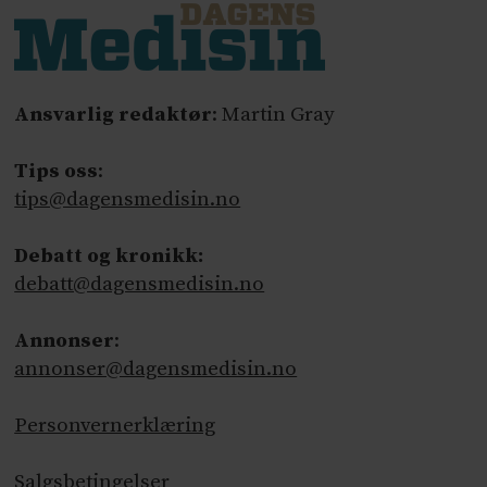
Ansvarlig redaktør
: Martin Gray
Tips oss
:
tips@dagensmedisin.no
Debatt og kronikk:
debatt@dagensmedisin.no
Annonser
:
annonser@dagensmedisin.no
Personvernerklæring
Salgsbetingelser