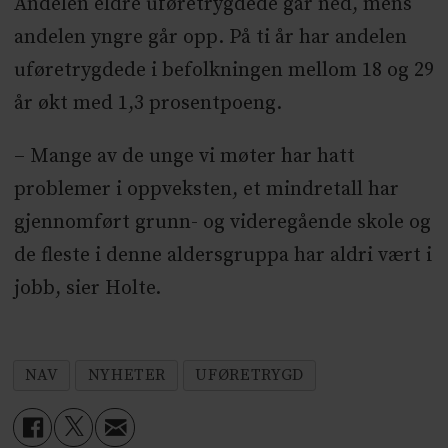
Andelen eldre uføretrygdede går ned, mens
andelen yngre går opp. På ti år har andelen
uføretrygdede i befolkningen mellom 18 og 29
år økt med 1,3 prosentpoeng.
– Mange av de unge vi møter har hatt
problemer i oppveksten, et mindretall har
gjennomført grunn- og videregående skole og
de fleste i denne aldersgruppa har aldri vært i
jobb, sier Holte.
NAV
NYHETER
UFØRETRYGD