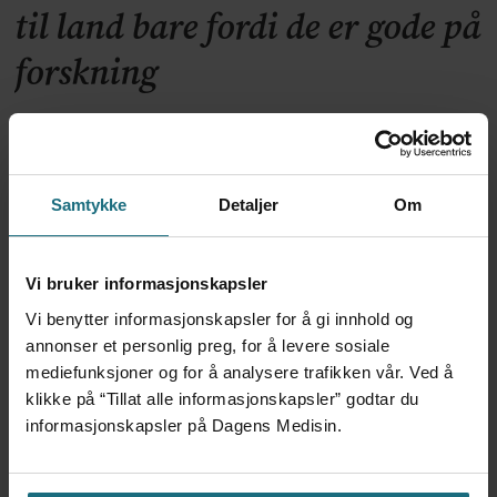
til land bare fordi de er gode på
forskning
Samtykke
Detaljer
Om
Vi bruker informasjonskapsler
Vi benytter informasjonskapsler for å gi innhold og
annonser et personlig preg, for å levere sosiale
Foretaksreformen må vurderes
mediefunksjoner og for å analysere trafikken vår. Ved å
klikke på “Tillat alle informasjonskapsler” godtar du
i pasientenes perspektiv
informasjonskapsler på Dagens Medisin.