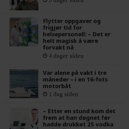
3 dager siden
Flytter oppgaver og
frigjør tid for
helsepersonell: – Det er
helt magisk å være
forvakt nå
4 dager siden
Var alene på vakt i tre
måneder – i en 16-fots
motorbåt
1 dag siden
– Etter en stund kom det
frem at han døgnet før
hadde drukket 25 vodka