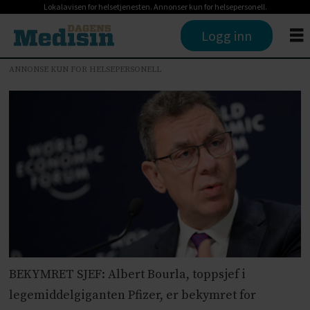
Lokalavisen for helsetjenesten. Annonser kun for helsepersonell.
Logg inn
ANNONSE KUN FOR HELSEPERSONELL
BEKYMRET SJEF: Albert Bourla, toppsjef i
legemiddelgiganten Pfizer, er bekymret for