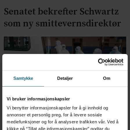
Senatet bekrefter Schwartz
som ny smittevernsdirektør
Samtykke
Detaljer
Om
Trump-administrasjonen
Vi bruker informasjonskapsler
Vi benytter informasjonskapsler for å gi innhold og
bevilger over 2 milliarder til
annonser et personlig preg, for å levere sosiale
mediefunksjoner og for å analysere trafikken vår. Ved å
kampen mot ebola
klikke på “Tillat alle informasjonskapsler” godtar du