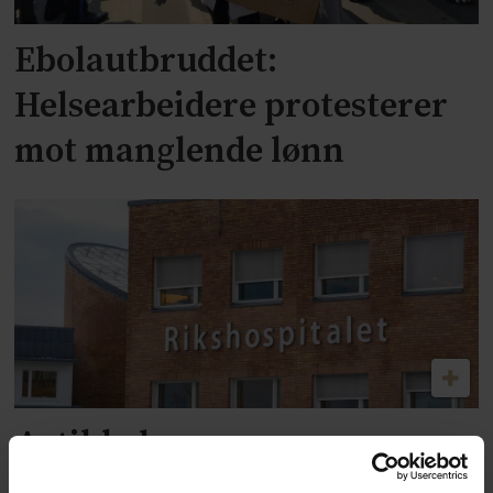
Ebolautbruddet:
Helsearbeidere protesterer
mot manglende lønn
Artikkel om
kjønnsinkongruens trukket