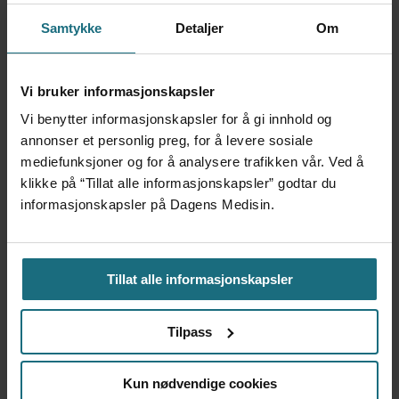
tilbake
Samtykke
Detaljer
Om
Vi bruker informasjonskapsler
Vi benytter informasjonskapsler for å gi innhold og
annonser et personlig preg, for å levere sosiale
mediefunksjoner og for å analysere trafikken vår. Ved å
klikke på “Tillat alle informasjonskapsler” godtar du
informasjonskapsler på Dagens Medisin.
Dansk politi vil fengsle lege
Tillat alle informasjonskapsler
for utskrivning av store
Tilpass
mengder Ozempic
Kun nødvendige cookies