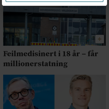
Feilmedisinert i 18 år – får
millionerstatning