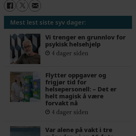
Mest lest siste syv dager:
Vi trenger en grunnlov for
psykisk helsehjelp
4 dager siden
Flytter oppgaver og
frigjør tid for
helsepersonell: – Det er
helt magisk å være
forvakt nå
4 dager siden
Var alene på vakt i tre