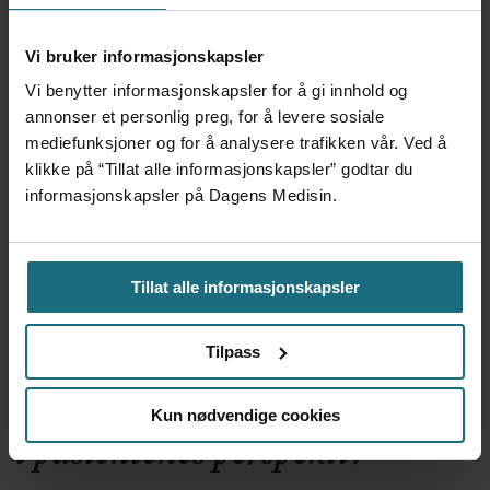
Kliniske studier kommer ikke
Vi bruker informasjonskapsler
til land bare fordi de er gode på
Vi benytter informasjonskapsler for å gi innhold og
forskning
annonser et personlig preg, for å levere sosiale
mediefunksjoner og for å analysere trafikken vår. Ved å
klikke på “Tillat alle informasjonskapsler” godtar du
informasjonskapsler på Dagens Medisin.
Tillat alle informasjonskapsler
Tilpass
Foretaksreformen må vurderes
Kun nødvendige cookies
i pasientenes perspektiv