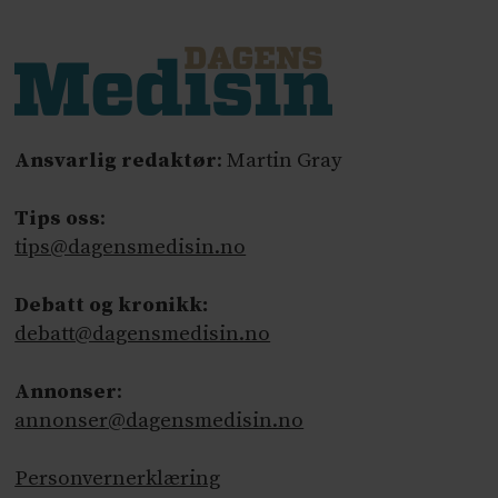
Ansvarlig redaktør
: Martin Gray
Tips oss
:
tips@dagensmedisin.no
Debatt og kronikk:
debatt@dagensmedisin.no
Annonser
:
annonser@dagensmedisin.no
Personvernerklæring