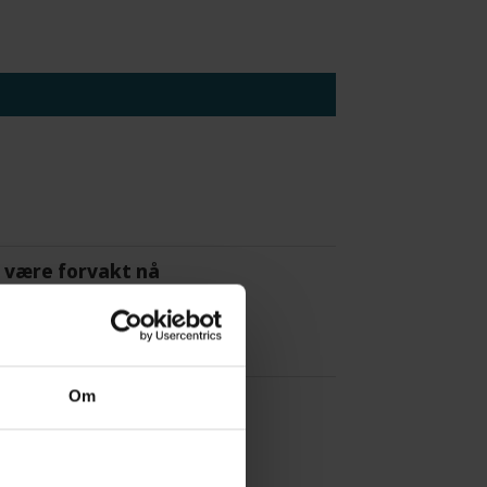
 å være forvakt nå
Om