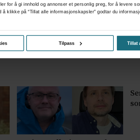
er for å gi innhold og annonser et personlig preg, for å levere s
d å klikke på “Tillat alle informasjonskapsler” godtar du inform
m det frem at han døgnet før hadde drukket 25 vodk
ies
Tilpass
Tillat
feil som lege, gjør du sannsynligvis ikke noen ting
Se
so