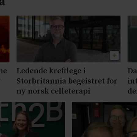
a
me
Ledende kreftlege i
Da
r
Storbritannia begeistret for
in
ny norsk celleterapi
de