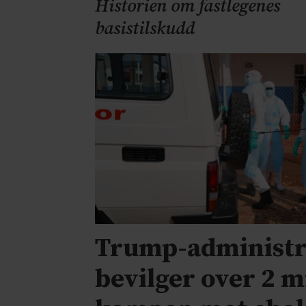
Historien om fastlegenes
basistilskudd
Trump-administr
bevilger over 2 mi