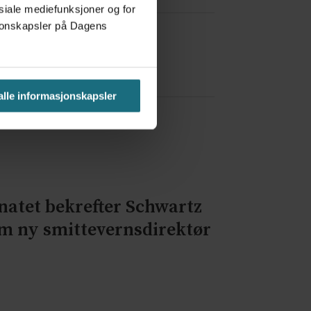
osiale mediefunksjoner og for
asjonskapsler på Dagens
a Red Bull
 alle informasjonskapsler
natet bekrefter Schwartz
m ny smittevernsdirektør