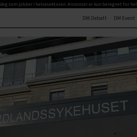
 deg som jobber i helsesektoren. Annonser er kun beregnet for hel
DM Debatt
DM Event