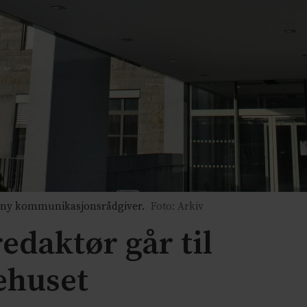
 ny kommunikasjonsrådgiver.
Foto: Arkiv
edaktør går til
ehuset