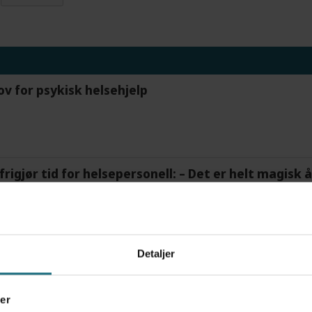
ov for psykisk helsehjelp
frigjør tid for helsepersonell: – Det er helt magisk
Detaljer
et forskningsfunn
er