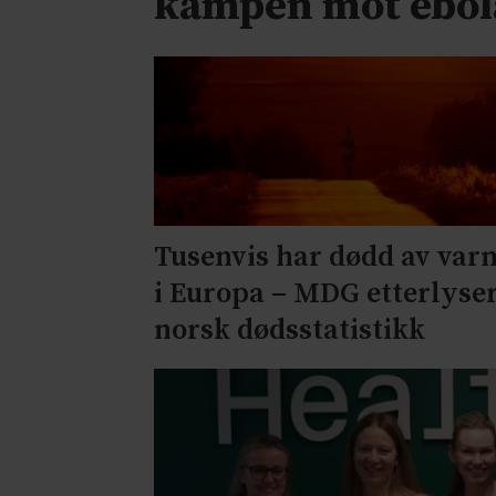
kampen mot ebol
Tusenvis har dødd av var
i Europa – MDG etterlyse
norsk dødsstatistikk