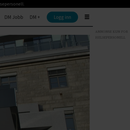
sepersonell.
DM Jobb
DM +
Logg inn
ANNONSE KUN FOR
HELSEPERSONELL