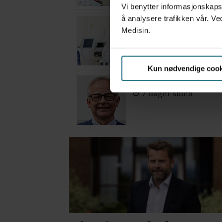
Vi benytter informasjonskapsl
å analysere trafikken vår. Ve
– Etter en stund ko
Medisin.
1 dag siden
Kun nødvendige cook
– Hvis du aldri gjør 
7 dager siden