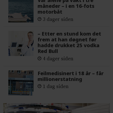
Var alene på vakt i tre
måneder – i en 16-fots
motorbåt
3 dager siden
– Etter en stund kom det
frem at han døgnet før
hadde drukket 25 vodka
Red Bull
4 dager siden
Feilmedisinert i 18 år – får
millionerstatning
1 dag siden