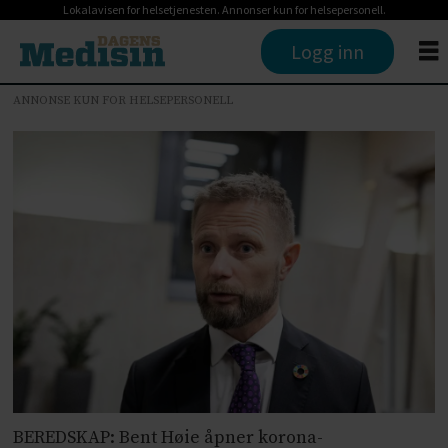
Lokalavisen for helsetjenesten. Annonser kun for helsepersonell.
Logg inn
ANNONSE KUN FOR HELSEPERSONELL
BEREDSKAP: Bent Høie åpner korona-