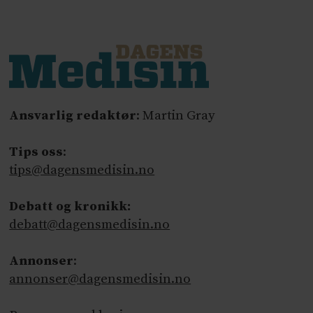
Ansvarlig redaktør
: Martin Gray
Tips oss
:
tips@dagensmedisin.no
Debatt og kronikk:
debatt@dagensmedisin.no
Annonser
:
annonser@dagensmedisin.no