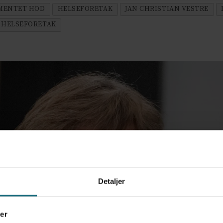
MENTET HOD
HELSEFORETAK
JAN CHRISTIAN VESTRE
 HELSEFORETAK
Detaljer
er