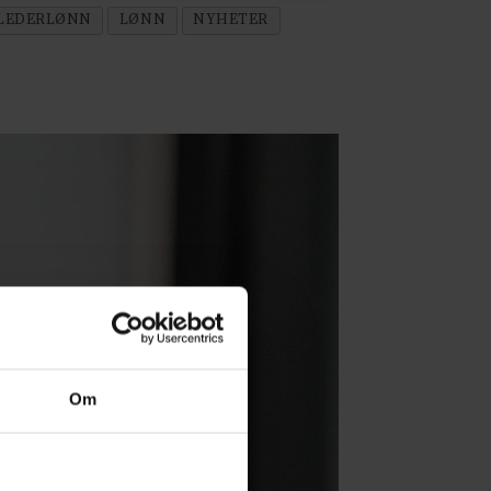
LEDERLØNN
LØNN
NYHETER
Om