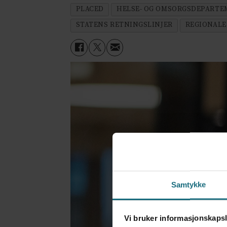
PLACED
HELSE- OG OMSORGSDEPARTE
STATENS RETNINGSLINJER
REGIONALE
Samtykke
Vi bruker informasjonskapsl