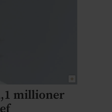
,1 millioner
ef