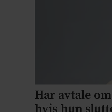
Har avtale om
hvis hun slut