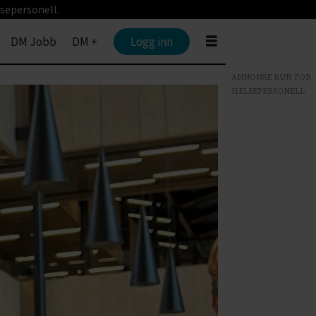
sepersonell.
DM Jobb
DM +
Logg inn
ANNONSE KUN FOR
HELSEPERSONELL